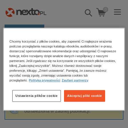
0
Pokaż/schowaj
wyszukiwarkę
E-prasa
Chcemy korzystać z plików cookies, aby zapewnić Ci najlepsze wrażenia
Kategorie
Strona główna
Aleksandra Hamkało
podczas przeglądania naszego katalogu ebooków, audiobooków i e-prasy,
dostarczać spersonalizowane rekomendacje oraz udostępniać Ci najnowsze
Zobacz wszystkie E-prasa
funkcje, które rozwijamy dzięki analizie danych i współpracy z naszymi
partnerami. Jeśli zgadzasz się na korzystanie ze wszystkich plików cookies,
Aleksandra Hamkało
kliknij „Zaakceptuj wszystkie”. Możesz również dostosować swoje
budownictwo, aranżacja wnętrz
preferencje, klikając „Zmień ustawienia”. Pamiętaj, że zawsze możesz
wycofać swoją zgodę, zmieniając ustawienia cookies lub
biznesowe, branżowe, gospodarka
przeglądarki.
Polityka prywatności
Zaufani partnerzy
darmowe wydania
Sortowanie
Filtrowanie
dzienniki
Ustawienia plików cookie
Akceptuj pliki cookie
edukacja
Fraza "
Aleksandra Hamkało
" nie została
hobby, sport, rozrywka
odnaleziona w żadnej publikacji.
komputery, internet, technologie, informatyka