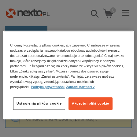
0
Pokaż/schowaj
wyszukiwarkę
E-prasa
Chcemy korzystać z plików cookies, aby zapewnić Ci najlepsze wrażenia
Kategorie
Strona główna
Aleksandra Podgródna
podczas przeglądania naszego katalogu ebooków, audiobooków i e-prasy,
dostarczać spersonalizowane rekomendacje oraz udostępniać Ci najnowsze
Zobacz wszystkie E-prasa
funkcje, które rozwijamy dzięki analizie danych i współpracy z naszymi
partnerami. Jeśli zgadzasz się na korzystanie ze wszystkich plików cookies,
Aleksandra Podgródna
kliknij „Zaakceptuj wszystkie”. Możesz również dostosować swoje
budownictwo, aranżacja wnętrz
preferencje, klikając „Zmień ustawienia”. Pamiętaj, że zawsze możesz
biznesowe, branżowe, gospodarka
wycofać swoją zgodę, zmieniając ustawienia cookies lub
przeglądarki.
Polityka prywatności
Zaufani partnerzy
darmowe wydania
Sortowanie
Filtrowanie
dzienniki
Ustawienia plików cookie
Akceptuj pliki cookie
edukacja
Fraza "
Aleksandra Podgródna
" nie została
hobby, sport, rozrywka
odnaleziona w żadnej publikacji.
komputery, internet, technologie, informatyka