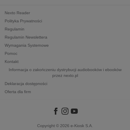
kobiece, lifestyle, kultura
Nexto Reader
polityka, społeczno-informacyjne
Polityka Prywatności
psychologiczne
Regulamin
inne
Regulamin Newslettera
popularno-naukowe
Wymagania Systemowe
historia
Pomoc
zdrowie
Kontakt
religie
Informacja o zakończeniu dystrybucji audiobooków i ebooków
przez nexto.pl
Deklaracja dostępności
Oferta dla firm
Copyright © 2026
e-Kiosk S.A.