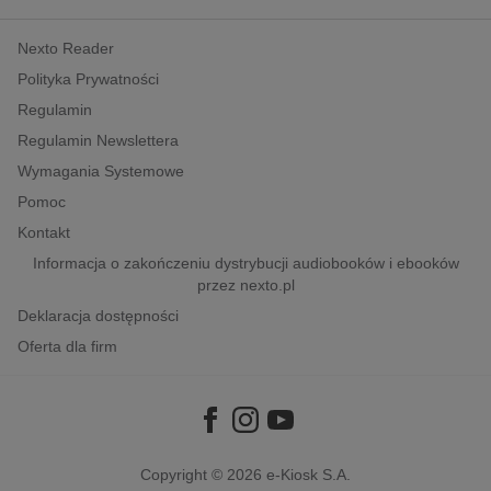
kobiece, lifestyle, kultura
Nexto Reader
polityka, społeczno-informacyjne
Polityka Prywatności
psychologiczne
Regulamin
inne
Regulamin Newslettera
popularno-naukowe
Wymagania Systemowe
historia
Pomoc
zdrowie
Kontakt
religie
Informacja o zakończeniu dystrybucji audiobooków i ebooków
przez nexto.pl
Deklaracja dostępności
Oferta dla firm
Copyright © 2026
e-Kiosk S.A.