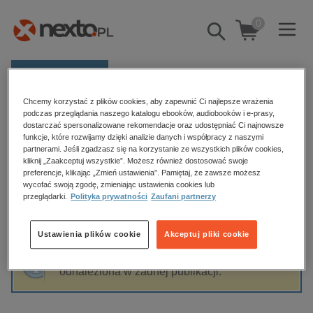
0
Pokaż/schowaj
wyszukiwarkę
E-prasa
Chcemy korzystać z plików cookies, aby zapewnić Ci najlepsze wrażenia
Kategorie
Strona główna
Andrzej Zieliński
podczas przeglądania naszego katalogu ebooków, audiobooków i e-prasy,
dostarczać spersonalizowane rekomendacje oraz udostępniać Ci najnowsze
Zobacz wszystkie E-prasa
funkcje, które rozwijamy dzięki analizie danych i współpracy z naszymi
partnerami. Jeśli zgadzasz się na korzystanie ze wszystkich plików cookies,
Andrzej Zieliński
kliknij „Zaakceptuj wszystkie”. Możesz również dostosować swoje
budownictwo, aranżacja wnętrz
preferencje, klikając „Zmień ustawienia”. Pamiętaj, że zawsze możesz
wycofać swoją zgodę, zmieniając ustawienia cookies lub
biznesowe, branżowe, gospodarka
przeglądarki.
Polityka prywatności
Zaufani partnerzy
darmowe wydania
Sortowanie
Filtrowanie
dzienniki
Ustawienia plików cookie
Akceptuj pliki cookie
edukacja
Fraza "
Andrzej Zieliński
" nie została
hobby, sport, rozrywka
odnaleziona w żadnej publikacji.
komputery, internet, technologie, informatyka