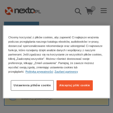
0
Pokaż/schowaj
wyszukiwarkę
E-prasa
Chcemy korzystać z plików cookies, aby zapewnić Ci najlepsze wrażenia
Kategorie
Strona główna
Anna Wilk
podczas przeglądania naszego katalogu ebooków, audiobooków i e-prasy,
dostarczać spersonalizowane rekomendacje oraz udostępniać Ci najnowsze
Zobacz wszystkie E-prasa
funkcje, które rozwijamy dzięki analizie danych i współpracy z naszymi
partnerami. Jeśli zgadzasz się na korzystanie ze wszystkich plików cookies,
Anna Wilk
kliknij „Zaakceptuj wszystkie”. Możesz również dostosować swoje
budownictwo, aranżacja wnętrz
preferencje, klikając „Zmień ustawienia”. Pamiętaj, że zawsze możesz
biznesowe, branżowe, gospodarka
wycofać swoją zgodę, zmieniając ustawienia cookies lub
przeglądarki.
Polityka prywatności
Zaufani partnerzy
darmowe wydania
Sortowanie
Filtrowanie
dzienniki
Ustawienia plików cookie
Akceptuj pliki cookie
edukacja
Fraza "
Anna Wilk
" nie została odnaleziona w
hobby, sport, rozrywka
żadnej publikacji.
komputery, internet, technologie, informatyka