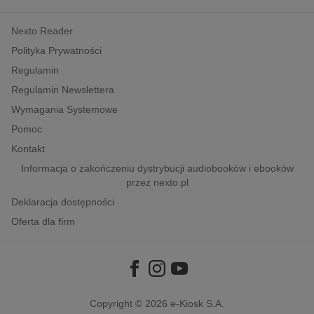
kobiece, lifestyle, kultura
Nexto Reader
polityka, społeczno-informacyjne
Polityka Prywatności
psychologiczne
Regulamin
inne
Regulamin Newslettera
popularno-naukowe
Wymagania Systemowe
historia
Pomoc
zdrowie
Kontakt
religie
Informacja o zakończeniu dystrybucji audiobooków i ebooków
przez nexto.pl
Deklaracja dostępności
Oferta dla firm
Copyright © 2026
e-Kiosk S.A.