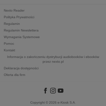
kobiece, lifestyle, kultura
Nexto Reader
polityka, społeczno-informacyjne
Polityka Prywatności
psychologiczne
Regulamin
inne
Regulamin Newslettera
popularno-naukowe
Wymagania Systemowe
historia
Pomoc
zdrowie
Kontakt
religie
Informacja o zakończeniu dystrybucji audiobooków i ebooków
przez nexto.pl
Deklaracja dostępności
Oferta dla firm
Copyright © 2026
e-Kiosk S.A.