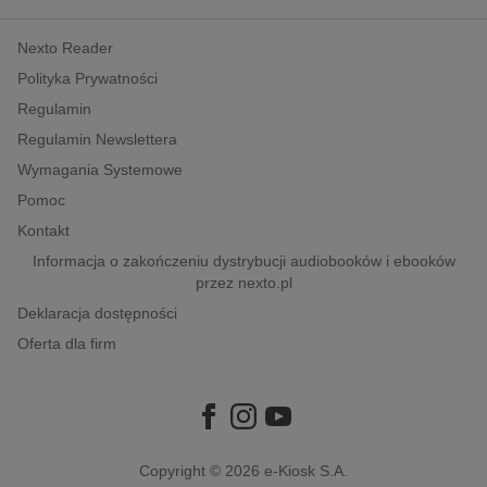
kobiece, lifestyle, kultura
Nexto Reader
polityka, społeczno-informacyjne
Polityka Prywatności
psychologiczne
Regulamin
inne
Regulamin Newslettera
popularno-naukowe
Wymagania Systemowe
historia
Pomoc
zdrowie
Kontakt
religie
Informacja o zakończeniu dystrybucji audiobooków i ebooków
przez nexto.pl
Deklaracja dostępności
Oferta dla firm
Copyright © 2026
e-Kiosk S.A.