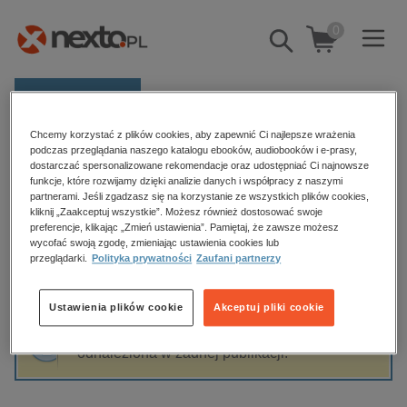
0
Pokaż/schowaj
wyszukiwarkę
E-prasa
Chcemy korzystać z plików cookies, aby zapewnić Ci najlepsze wrażenia
Kategorie
Strona główna
Dariusz Bilski
podczas przeglądania naszego katalogu ebooków, audiobooków i e-prasy,
dostarczać spersonalizowane rekomendacje oraz udostępniać Ci najnowsze
Zobacz wszystkie E-prasa
funkcje, które rozwijamy dzięki analizie danych i współpracy z naszymi
partnerami. Jeśli zgadzasz się na korzystanie ze wszystkich plików cookies,
Dariusz Bilski
kliknij „Zaakceptuj wszystkie”. Możesz również dostosować swoje
budownictwo, aranżacja wnętrz
preferencje, klikając „Zmień ustawienia”. Pamiętaj, że zawsze możesz
biznesowe, branżowe, gospodarka
wycofać swoją zgodę, zmieniając ustawienia cookies lub
przeglądarki.
Polityka prywatności
Zaufani partnerzy
darmowe wydania
Sortowanie
Filtrowanie
dzienniki
Ustawienia plików cookie
Akceptuj pliki cookie
edukacja
Fraza "
Dariusz Bilski
" nie została
hobby, sport, rozrywka
odnaleziona w żadnej publikacji.
komputery, internet, technologie, informatyka