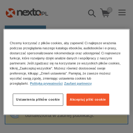
0
Pokaż/schowaj
wyszukiwarkę
E-prasa
Chcemy korzystać z plików cookies, aby zapewnić Ci najlepsze wrażenia
Kategorie
Strona główna
Dariusz Starczewski
podczas przeglądania naszego katalogu ebooków, audiobooków i e-prasy,
dostarczać spersonalizowane rekomendacje oraz udostępniać Ci najnowsze
Zobacz wszystkie E-prasa
funkcje, które rozwijamy dzięki analizie danych i współpracy z naszymi
partnerami. Jeśli zgadzasz się na korzystanie ze wszystkich plików cookies,
Dariusz Starczewski
kliknij „Zaakceptuj wszystkie”. Możesz również dostosować swoje
budownictwo, aranżacja wnętrz
preferencje, klikając „Zmień ustawienia”. Pamiętaj, że zawsze możesz
wycofać swoją zgodę, zmieniając ustawienia cookies lub
biznesowe, branżowe, gospodarka
przeglądarki.
Polityka prywatności
Zaufani partnerzy
darmowe wydania
Sortowanie
Filtrowanie
dzienniki
Ustawienia plików cookie
Akceptuj pliki cookie
edukacja
Fraza "
Dariusz Starczewski
" nie została
hobby, sport, rozrywka
odnaleziona w żadnej publikacji.
komputery, internet, technologie, informatyka