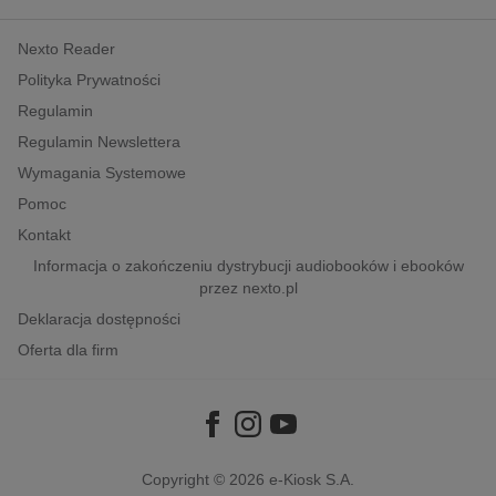
kobiece, lifestyle, kultura
Nexto Reader
polityka, społeczno-informacyjne
Polityka Prywatności
psychologiczne
Regulamin
inne
Regulamin Newslettera
popularno-naukowe
Wymagania Systemowe
historia
Pomoc
zdrowie
Kontakt
religie
Informacja o zakończeniu dystrybucji audiobooków i ebooków
przez nexto.pl
Deklaracja dostępności
Oferta dla firm
Copyright © 2026
e-Kiosk S.A.