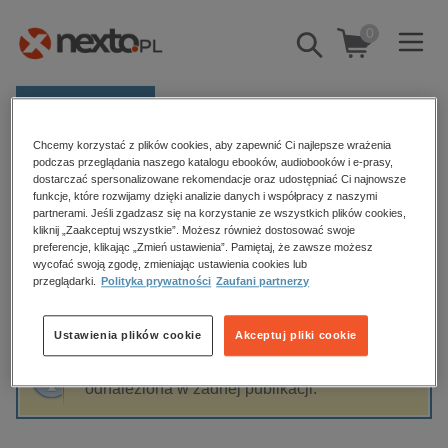
0
Pokaż/schowaj
wyszukiwarkę
E-prasa
Chcemy korzystać z plików cookies, aby zapewnić Ci najlepsze wrażenia
Kategorie
Strona główna
Dominik Wernic
podczas przeglądania naszego katalogu ebooków, audiobooków i e-prasy,
dostarczać spersonalizowane rekomendacje oraz udostępniać Ci najnowsze
Zobacz wszystkie E-prasa
funkcje, które rozwijamy dzięki analizie danych i współpracy z naszymi
partnerami. Jeśli zgadzasz się na korzystanie ze wszystkich plików cookies,
Dominik Wernic
kliknij „Zaakceptuj wszystkie”. Możesz również dostosować swoje
budownictwo, aranżacja wnętrz
preferencje, klikając „Zmień ustawienia”. Pamiętaj, że zawsze możesz
wycofać swoją zgodę, zmieniając ustawienia cookies lub
biznesowe, branżowe, gospodarka
przeglądarki.
Polityka prywatności
Zaufani partnerzy
darmowe wydania
Sortowanie
Filtrowanie
dzienniki
Ustawienia plików cookie
Akceptuj pliki cookie
edukacja
Fraza "
Dominik Wernic
" nie została
hobby, sport, rozrywka
odnaleziona w żadnej publikacji.
komputery, internet, technologie, informatyka