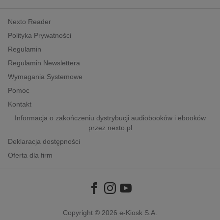
kobiece, lifestyle, kultura
Nexto Reader
polityka, społeczno-informacyjne
Polityka Prywatności
psychologiczne
Regulamin
inne
Regulamin Newslettera
popularno-naukowe
Wymagania Systemowe
historia
Pomoc
zdrowie
Kontakt
religie
Informacja o zakończeniu dystrybucji audiobooków i ebooków
przez nexto.pl
Deklaracja dostępności
Oferta dla firm
Copyright © 2026
e-Kiosk S.A.