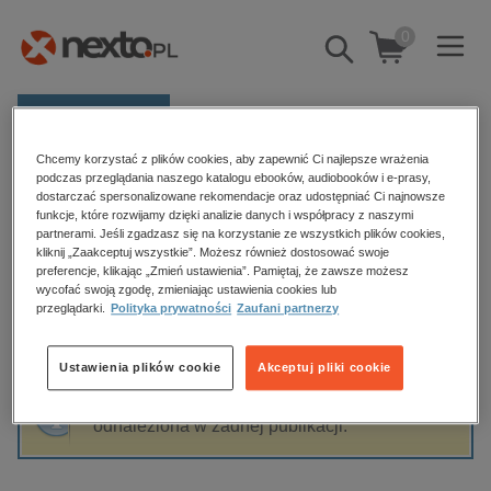
0
Pokaż/schowaj
wyszukiwarkę
E-prasa
Chcemy korzystać z plików cookies, aby zapewnić Ci najlepsze wrażenia
Kategorie
Strona główna
Dorota Segda
podczas przeglądania naszego katalogu ebooków, audiobooków i e-prasy,
dostarczać spersonalizowane rekomendacje oraz udostępniać Ci najnowsze
Zobacz wszystkie E-prasa
funkcje, które rozwijamy dzięki analizie danych i współpracy z naszymi
partnerami. Jeśli zgadzasz się na korzystanie ze wszystkich plików cookies,
Dorota Segda
kliknij „Zaakceptuj wszystkie”. Możesz również dostosować swoje
budownictwo, aranżacja wnętrz
preferencje, klikając „Zmień ustawienia”. Pamiętaj, że zawsze możesz
wycofać swoją zgodę, zmieniając ustawienia cookies lub
biznesowe, branżowe, gospodarka
przeglądarki.
Polityka prywatności
Zaufani partnerzy
darmowe wydania
Sortowanie
Filtrowanie
dzienniki
Ustawienia plików cookie
Akceptuj pliki cookie
edukacja
Fraza "
Dorota Segda
" nie została
hobby, sport, rozrywka
odnaleziona w żadnej publikacji.
komputery, internet, technologie, informatyka