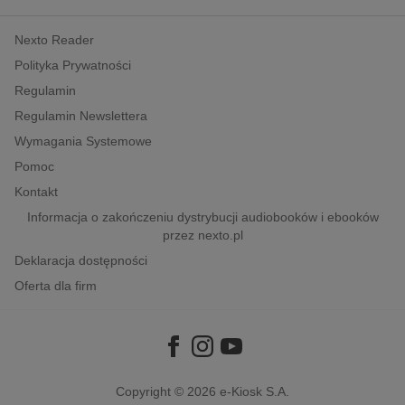
kobiece, lifestyle, kultura
Nexto Reader
polityka, społeczno-informacyjne
Polityka Prywatności
psychologiczne
Regulamin
inne
Regulamin Newslettera
popularno-naukowe
Wymagania Systemowe
historia
Pomoc
zdrowie
Kontakt
religie
Informacja o zakończeniu dystrybucji audiobooków i ebooków
przez nexto.pl
Deklaracja dostępności
Oferta dla firm
Copyright © 2026
e-Kiosk S.A.