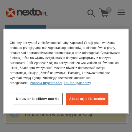
0
Pokaż/schowaj
wyszukiwarkę
E-prasa
Chcemy korzystać z plików cookies, aby zapewnić Ci najlepsze wrażenia
Kategorie
Strona główna
Gabriela Jaskulla
podczas przeglądania naszego katalogu ebooków, audiobooków i e-prasy,
dostarczać spersonalizowane rekomendacje oraz udostępniać Ci najnowsze
Zobacz wszystkie E-prasa
funkcje, które rozwijamy dzięki analizie danych i współpracy z naszymi
partnerami. Jeśli zgadzasz się na korzystanie ze wszystkich plików cookies,
Gabriela Jaskulla
kliknij „Zaakceptuj wszystkie”. Możesz również dostosować swoje
budownictwo, aranżacja wnętrz
preferencje, klikając „Zmień ustawienia”. Pamiętaj, że zawsze możesz
wycofać swoją zgodę, zmieniając ustawienia cookies lub
biznesowe, branżowe, gospodarka
przeglądarki.
Polityka prywatności
Zaufani partnerzy
darmowe wydania
Sortowanie
Filtrowanie
dzienniki
Ustawienia plików cookie
Akceptuj pliki cookie
edukacja
Fraza "
Gabriela Jaskulla
" nie została
hobby, sport, rozrywka
odnaleziona w żadnej publikacji.
komputery, internet, technologie, informatyka