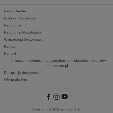
kobiece, lifestyle, kultura
Nexto Reader
polityka, społeczno-informacyjne
Polityka Prywatności
psychologiczne
Regulamin
inne
Regulamin Newslettera
popularno-naukowe
Wymagania Systemowe
historia
Pomoc
zdrowie
Kontakt
religie
Informacja o zakończeniu dystrybucji audiobooków i ebooków
przez nexto.pl
Deklaracja dostępności
Oferta dla firm
Copyright © 2026
e-Kiosk S.A.