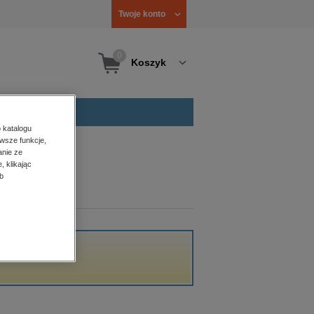
Twoje konto
0
Koszyk
 katalogu
wsze funkcje,
anie ze
, klikając
b