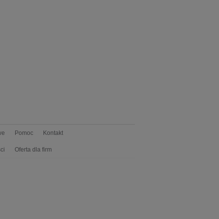
we
Pomoc
Kontakt
ci
Oferta dla firm