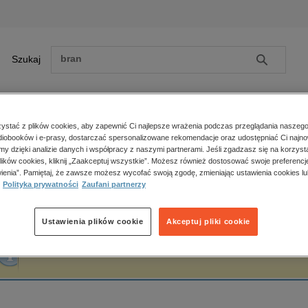
Szukaj
Szukaj
E-prasa
stać z plików cookies, aby zapewnić Ci najlepsze wrażenia podczas przeglądania naszego
iobooków i e-prasy, dostarczać spersonalizowane rekomendacje oraz udostępniać Ci najno
ona główna
Jacek Knap
amy dzięki analizie danych i współpracy z naszymi partnerami. Jeśli zgadzasz się na korzyst
lików cookies, kliknij „Zaakceptuj wszystkie”. Możesz również dostosować swoje preferencje
Zobacz wszystkie E-prasa
polityka, społeczno-informacyjne
ienia”. Pamiętaj, że zawsze możesz wycofać swoją zgodę, zmieniając ustawienia cookies lu
acek Knap
Polityka prywatności
Zaufani partnerzy
psychologiczne
inne
popularno-naukowe
Ustawienia plików cookie
Akceptuj pliki cookie
historia
Fraza "
Jacek Knap
" nie została odnaleziona w żadnej publikacji.
zdrowie
religie