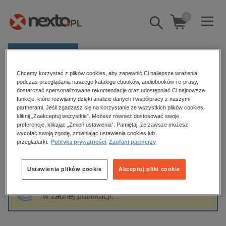
0
Pokaż/schowaj
wyszukiwarkę
E-prasa
Chcemy korzystać z plików cookies, aby zapewnić Ci najlepsze wrażenia
Kategorie
Strona główna
Jakub Sasak
podczas przeglądania naszego katalogu ebooków, audiobooków i e-prasy,
dostarczać spersonalizowane rekomendacje oraz udostępniać Ci najnowsze
Zobacz wszystkie E-prasa
funkcje, które rozwijamy dzięki analizie danych i współpracy z naszymi
partnerami. Jeśli zgadzasz się na korzystanie ze wszystkich plików cookies,
Jakub Sasak
kliknij „Zaakceptuj wszystkie”. Możesz również dostosować swoje
budownictwo, aranżacja wnętrz
preferencje, klikając „Zmień ustawienia”. Pamiętaj, że zawsze możesz
wycofać swoją zgodę, zmieniając ustawienia cookies lub
biznesowe, branżowe, gospodarka
przeglądarki.
Polityka prywatności
Zaufani partnerzy
darmowe wydania
Sortowanie
Filtrowanie
dzienniki
Ustawienia plików cookie
Akceptuj pliki cookie
edukacja
Fraza "
Jakub Sasak
" nie została odnaleziona
hobby, sport, rozrywka
w żadnej publikacji.
komputery, internet, technologie, informatyka