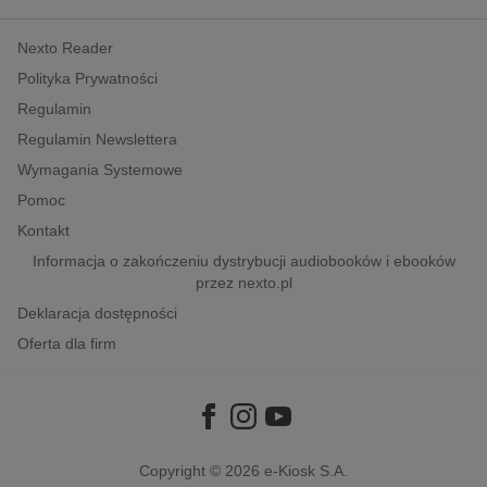
kobiece, lifestyle, kultura
Nexto Reader
polityka, społeczno-informacyjne
Polityka Prywatności
psychologiczne
Regulamin
inne
Regulamin Newslettera
popularno-naukowe
Wymagania Systemowe
historia
Pomoc
zdrowie
Kontakt
religie
Informacja o zakończeniu dystrybucji audiobooków i ebooków
przez nexto.pl
Deklaracja dostępności
Oferta dla firm
Copyright © 2026
e-Kiosk S.A.