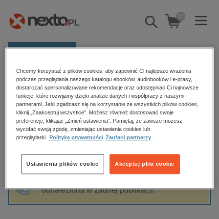
0
Pokaż/schowaj
wyszukiwarkę
E-prasa
Chcemy korzystać z plików cookies, aby zapewnić Ci najlepsze wrażenia
Kategorie
Strona główna
Joanna Sorn-Gara
podczas przeglądania naszego katalogu ebooków, audiobooków i e-prasy,
dostarczać spersonalizowane rekomendacje oraz udostępniać Ci najnowsze
Zobacz wszystkie E-prasa
funkcje, które rozwijamy dzięki analizie danych i współpracy z naszymi
partnerami. Jeśli zgadzasz się na korzystanie ze wszystkich plików cookies,
Joanna Sorn-Gara
kliknij „Zaakceptuj wszystkie”. Możesz również dostosować swoje
budownictwo, aranżacja wnętrz
preferencje, klikając „Zmień ustawienia”. Pamiętaj, że zawsze możesz
wycofać swoją zgodę, zmieniając ustawienia cookies lub
biznesowe, branżowe, gospodarka
przeglądarki.
Polityka prywatności
Zaufani partnerzy
darmowe wydania
Sortowanie
Filtrowanie
dzienniki
Ustawienia plików cookie
Akceptuj pliki cookie
edukacja
Fraza "
Joanna Sorn-Gara
" nie została
hobby, sport, rozrywka
odnaleziona w żadnej publikacji.
komputery, internet, technologie, informatyka