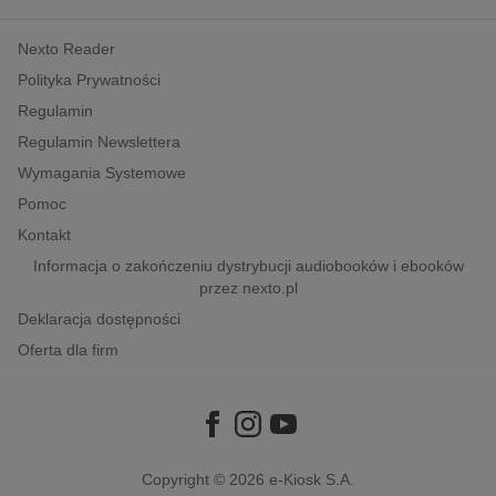
kobiece, lifestyle, kultura
Nexto Reader
polityka, społeczno-informacyjne
Polityka Prywatności
psychologiczne
Regulamin
inne
Regulamin Newslettera
popularno-naukowe
Wymagania Systemowe
historia
Pomoc
zdrowie
Kontakt
religie
Informacja o zakończeniu dystrybucji audiobooków i ebooków
przez nexto.pl
Deklaracja dostępności
Oferta dla firm
Copyright © 2026
e-Kiosk S.A.