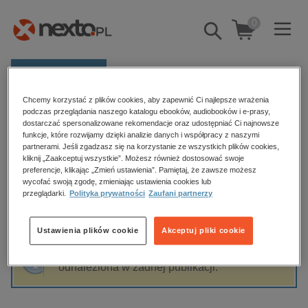
0
Pokaż/schowaj
wyszukiwarkę
E-prasa
Chcemy korzystać z plików cookies, aby zapewnić Ci najlepsze wrażenia
Kategorie
Strona główna
Julia Abramova
podczas przeglądania naszego katalogu ebooków, audiobooków i e-prasy,
dostarczać spersonalizowane rekomendacje oraz udostępniać Ci najnowsze
Zobacz wszystkie E-prasa
funkcje, które rozwijamy dzięki analizie danych i współpracy z naszymi
partnerami. Jeśli zgadzasz się na korzystanie ze wszystkich plików cookies,
Julia Abramova
kliknij „Zaakceptuj wszystkie”. Możesz również dostosować swoje
budownictwo, aranżacja wnętrz
preferencje, klikając „Zmień ustawienia”. Pamiętaj, że zawsze możesz
wycofać swoją zgodę, zmieniając ustawienia cookies lub
biznesowe, branżowe, gospodarka
przeglądarki.
Polityka prywatności
Zaufani partnerzy
darmowe wydania
Sortowanie
Filtrowanie
dzienniki
Ustawienia plików cookie
Akceptuj pliki cookie
edukacja
Fraza "
Julia Abramova
" nie została
hobby, sport, rozrywka
odnaleziona w żadnej publikacji.
komputery, internet, technologie, informatyka