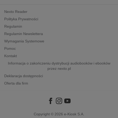
kobiece, lifestyle, kultura
Nexto Reader
polityka, społeczno-informacyjne
Polityka Prywatności
psychologiczne
Regulamin
inne
Regulamin Newslettera
popularno-naukowe
Wymagania Systemowe
historia
Pomoc
zdrowie
Kontakt
religie
Informacja o zakończeniu dystrybucji audiobooków i ebooków
przez nexto.pl
Deklaracja dostępności
Oferta dla firm
Copyright © 2026
e-Kiosk S.A.