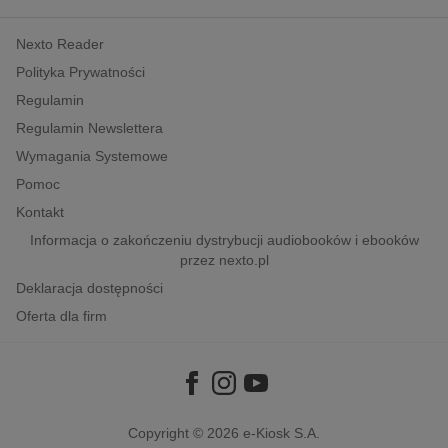
kobiece, lifestyle, kultura
Nexto Reader
polityka, społeczno-informacyjne
Polityka Prywatności
psychologiczne
Regulamin
inne
Regulamin Newslettera
popularno-naukowe
Wymagania Systemowe
historia
Pomoc
zdrowie
Kontakt
religie
Informacja o zakończeniu dystrybucji audiobooków i ebooków
przez nexto.pl
Deklaracja dostępności
Oferta dla firm
Copyright © 2026
e-Kiosk S.A.