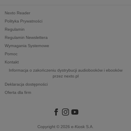
kobiece, lifestyle, kultura
Nexto Reader
polityka, społeczno-informacyjne
Polityka Prywatności
psychologiczne
Regulamin
inne
Regulamin Newslettera
popularno-naukowe
Wymagania Systemowe
historia
Pomoc
zdrowie
Kontakt
religie
Informacja o zakończeniu dystrybucji audiobooków i ebooków
przez nexto.pl
Deklaracja dostępności
Oferta dla firm
Copyright © 2026
e-Kiosk S.A.