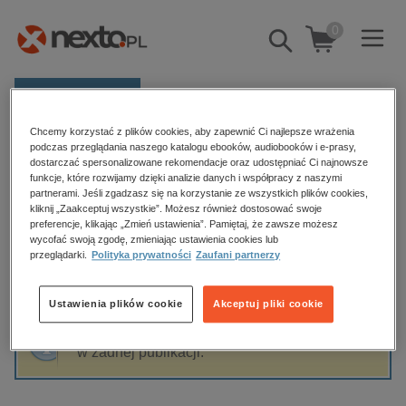
0
Pokaż/schowaj
wyszukiwarkę
E-prasa
Chcemy korzystać z plików cookies, aby zapewnić Ci najlepsze wrażenia
Kategorie
Strona główna
Karina Kruk
podczas przeglądania naszego katalogu ebooków, audiobooków i e-prasy,
dostarczać spersonalizowane rekomendacje oraz udostępniać Ci najnowsze
Zobacz wszystkie E-prasa
funkcje, które rozwijamy dzięki analizie danych i współpracy z naszymi
partnerami. Jeśli zgadzasz się na korzystanie ze wszystkich plików cookies,
Karina Kruk
kliknij „Zaakceptuj wszystkie”. Możesz również dostosować swoje
budownictwo, aranżacja wnętrz
preferencje, klikając „Zmień ustawienia”. Pamiętaj, że zawsze możesz
wycofać swoją zgodę, zmieniając ustawienia cookies lub
biznesowe, branżowe, gospodarka
przeglądarki.
Polityka prywatności
Zaufani partnerzy
darmowe wydania
Sortowanie
Filtrowanie
dzienniki
Ustawienia plików cookie
Akceptuj pliki cookie
edukacja
Fraza "
Karina Kruk
" nie została odnaleziona
hobby, sport, rozrywka
w żadnej publikacji.
komputery, internet, technologie, informatyka