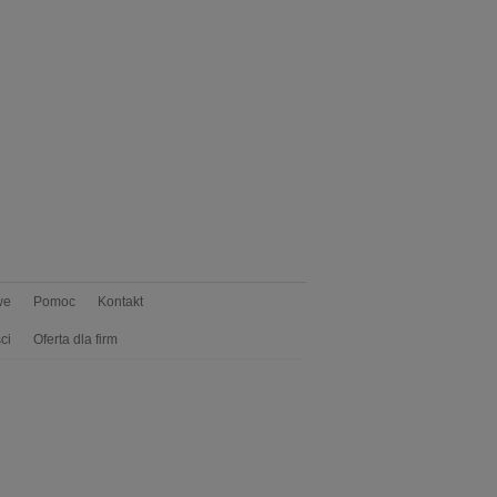
we
Pomoc
Kontakt
ci
Oferta dla firm