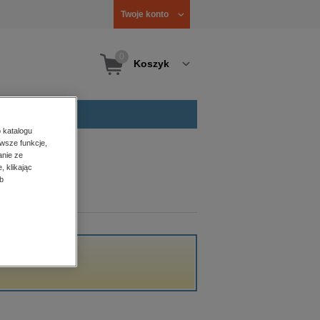
Twoje konto
0
Koszyk
 katalogu
wsze funkcje,
anie ze
, klikając
b