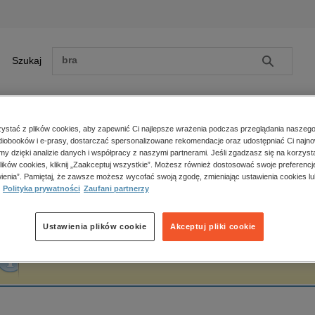
Szukaj
Szukaj
E-prasa
stać z plików cookies, aby zapewnić Ci najlepsze wrażenia podczas przeglądania naszego
iobooków i e-prasy, dostarczać spersonalizowane rekomendacje oraz udostępniać Ci najno
ona główna
Katarzyna Dmoch
amy dzięki analizie danych i współpracy z naszymi partnerami. Jeśli zgadzasz się na korzyst
lików cookies, kliknij „Zaakceptuj wszystkie”. Możesz również dostosować swoje preferencje
Zobacz wszystkie E-prasa
polityka, społeczno-informacyjne
ienia”. Pamiętaj, że zawsze możesz wycofać swoją zgodę, zmieniając ustawienia cookies lu
atarzyna Dmoch
Polityka prywatności
Zaufani partnerzy
psychologiczne
inne
popularno-naukowe
Ustawienia plików cookie
Akceptuj pliki cookie
historia
Fraza "
Katarzyna Dmoch
" nie została odnaleziona w żadnej publikacji.
zdrowie
religie