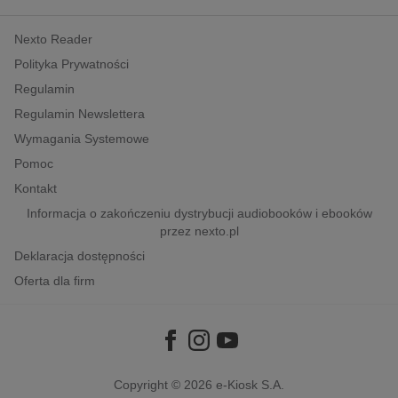
kobiece, lifestyle, kultura
Nexto Reader
polityka, społeczno-informacyjne
Polityka Prywatności
psychologiczne
Regulamin
inne
Regulamin Newslettera
popularno-naukowe
Wymagania Systemowe
historia
Pomoc
zdrowie
Kontakt
religie
Informacja o zakończeniu dystrybucji audiobooków i ebooków
przez nexto.pl
Deklaracja dostępności
Oferta dla firm
Copyright © 2026
e-Kiosk S.A.