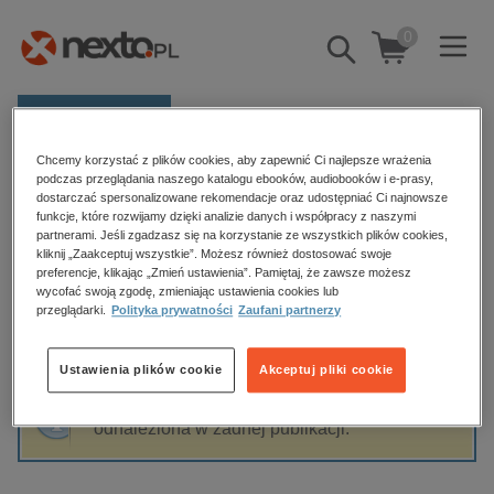
0
Pokaż/schowaj
wyszukiwarkę
E-prasa
Chcemy korzystać z plików cookies, aby zapewnić Ci najlepsze wrażenia
Kategorie
Strona główna
Katarzyna Gałązka
podczas przeglądania naszego katalogu ebooków, audiobooków i e-prasy,
dostarczać spersonalizowane rekomendacje oraz udostępniać Ci najnowsze
Zobacz wszystkie E-prasa
funkcje, które rozwijamy dzięki analizie danych i współpracy z naszymi
partnerami. Jeśli zgadzasz się na korzystanie ze wszystkich plików cookies,
Katarzyna Gałązka
kliknij „Zaakceptuj wszystkie”. Możesz również dostosować swoje
budownictwo, aranżacja wnętrz
preferencje, klikając „Zmień ustawienia”. Pamiętaj, że zawsze możesz
wycofać swoją zgodę, zmieniając ustawienia cookies lub
biznesowe, branżowe, gospodarka
przeglądarki.
Polityka prywatności
Zaufani partnerzy
darmowe wydania
Sortowanie
Filtrowanie
dzienniki
Ustawienia plików cookie
Akceptuj pliki cookie
edukacja
Fraza "
Katarzyna Gałązka
" nie została
hobby, sport, rozrywka
odnaleziona w żadnej publikacji.
komputery, internet, technologie, informatyka