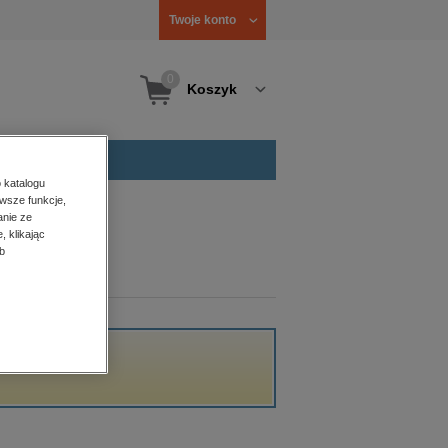
Twoje konto
0
Koszyk
 katalogu
wsze funkcje,
anie ze
, klikając
b