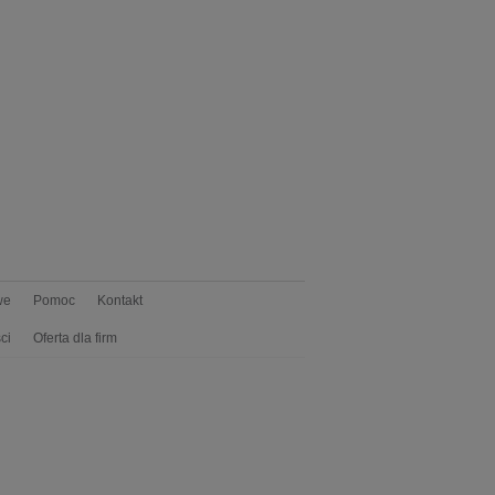
we
Pomoc
Kontakt
ci
Oferta dla firm