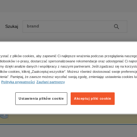
Szukaj
Szukaj
E-prasa
stać z plików cookies, aby zapewnić Ci najlepsze wrażenia podczas przeglądania naszego
iobooków i e-prasy, dostarczać spersonalizowane rekomendacje oraz udostępniać Ci najno
ona główna
Katarzyna Pakosińska
amy dzięki analizie danych i współpracy z naszymi partnerami. Jeśli zgadzasz się na korzyst
lików cookies, kliknij „Zaakceptuj wszystkie”. Możesz również dostosować swoje preferencje
Zobacz wszystkie E-prasa
polityka, społeczno-informacyjne
ienia”. Pamiętaj, że zawsze możesz wycofać swoją zgodę, zmieniając ustawienia cookies lu
atarzyna Pakosińska
Polityka prywatności
Zaufani partnerzy
psychologiczne
inne
popularno-naukowe
Ustawienia plików cookie
Akceptuj pliki cookie
historia
Fraza "
Katarzyna Pakosińska
" nie została odnaleziona w żadnej publikacji.
zdrowie
religie