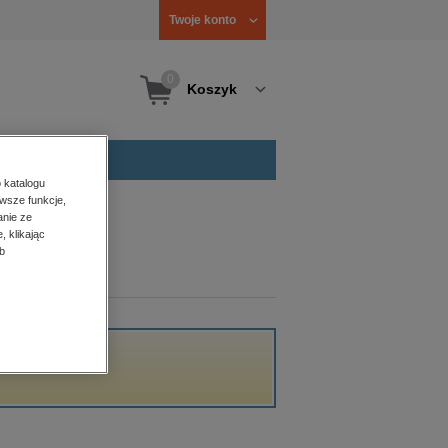
Twoje konto
0
Koszyk
 katalogu
wsze funkcje,
anie ze
, klikając
b