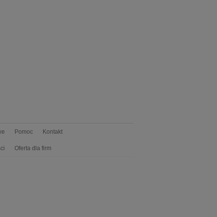
we
Pomoc
Kontakt
ci
Oferta dla firm