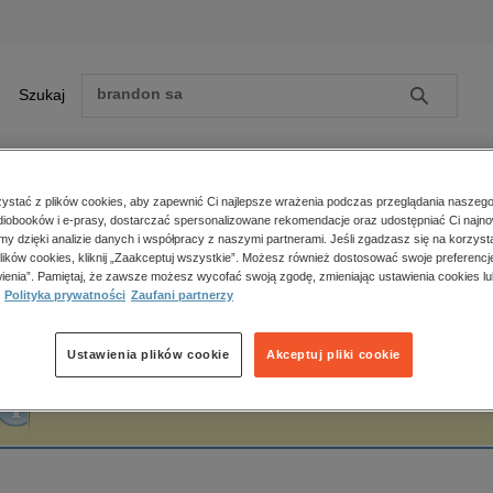
Szukaj
Szukaj
E-prasa
stać z plików cookies, aby zapewnić Ci najlepsze wrażenia podczas przeglądania naszego
iobooków i e-prasy, dostarczać spersonalizowane rekomendacje oraz udostępniać Ci najno
ona główna
Katarzyna Puchalska
amy dzięki analizie danych i współpracy z naszymi partnerami. Jeśli zgadzasz się na korzyst
lików cookies, kliknij „Zaakceptuj wszystkie”. Możesz również dostosować swoje preferencje
Zobacz wszystkie E-prasa
polityka, społeczno-informacyjne
ienia”. Pamiętaj, że zawsze możesz wycofać swoją zgodę, zmieniając ustawienia cookies lu
atarzyna Puchalska
Polityka prywatności
Zaufani partnerzy
psychologiczne
inne
popularno-naukowe
Ustawienia plików cookie
Akceptuj pliki cookie
historia
Fraza "
Katarzyna Puchalska
" nie została odnaleziona w żadnej publikacji.
zdrowie
religie