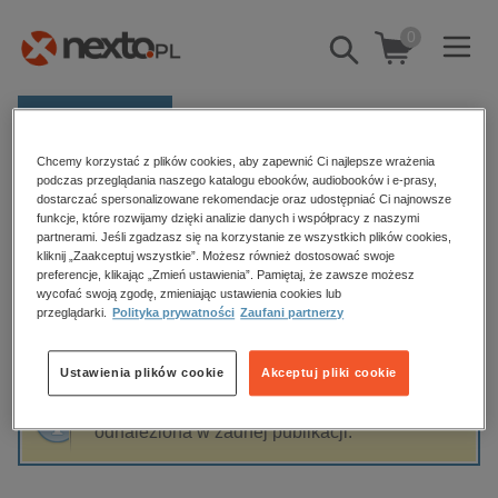
0
Pokaż/schowaj
wyszukiwarkę
E-prasa
Chcemy korzystać z plików cookies, aby zapewnić Ci najlepsze wrażenia
Kategorie
Strona główna
Kate Armstrong
podczas przeglądania naszego katalogu ebooków, audiobooków i e-prasy,
dostarczać spersonalizowane rekomendacje oraz udostępniać Ci najnowsze
Zobacz wszystkie E-prasa
funkcje, które rozwijamy dzięki analizie danych i współpracy z naszymi
partnerami. Jeśli zgadzasz się na korzystanie ze wszystkich plików cookies,
Kate Armstrong
kliknij „Zaakceptuj wszystkie”. Możesz również dostosować swoje
budownictwo, aranżacja wnętrz
preferencje, klikając „Zmień ustawienia”. Pamiętaj, że zawsze możesz
wycofać swoją zgodę, zmieniając ustawienia cookies lub
biznesowe, branżowe, gospodarka
przeglądarki.
Polityka prywatności
Zaufani partnerzy
darmowe wydania
Sortowanie
Filtrowanie
dzienniki
Ustawienia plików cookie
Akceptuj pliki cookie
edukacja
Fraza "
Kate Armstrong
" nie została
hobby, sport, rozrywka
odnaleziona w żadnej publikacji.
komputery, internet, technologie, informatyka