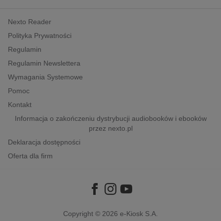
kobiece, lifestyle, kultura
Nexto Reader
polityka, społeczno-informacyjne
Polityka Prywatności
psychologiczne
Regulamin
inne
Regulamin Newslettera
popularno-naukowe
Wymagania Systemowe
historia
Pomoc
zdrowie
Kontakt
religie
Informacja o zakończeniu dystrybucji audiobooków i ebooków
przez nexto.pl
Deklaracja dostępności
Oferta dla firm
Copyright © 2026
e-Kiosk S.A.