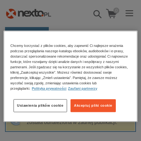
0
Pokaż/schowaj
wyszukiwarkę
E-prasa
Chcemy korzystać z plików cookies, aby zapewnić Ci najlepsze wrażenia
Kategorie
Strona główna
Krzysztof Plewako-Szczerbinski
podczas przeglądania naszego katalogu ebooków, audiobooków i e-prasy,
dostarczać spersonalizowane rekomendacje oraz udostępniać Ci najnowsze
Zobacz wszystkie E-prasa
funkcje, które rozwijamy dzięki analizie danych i współpracy z naszymi
partnerami. Jeśli zgadzasz się na korzystanie ze wszystkich plików cookies,
Krzysztof Plewako-Szczerbinski
kliknij „Zaakceptuj wszystkie”. Możesz również dostosować swoje
budownictwo, aranżacja wnętrz
preferencje, klikając „Zmień ustawienia”. Pamiętaj, że zawsze możesz
wycofać swoją zgodę, zmieniając ustawienia cookies lub
biznesowe, branżowe, gospodarka
przeglądarki.
Polityka prywatności
Zaufani partnerzy
darmowe wydania
Sortowanie
Filtrowanie
dzienniki
Ustawienia plików cookie
Akceptuj pliki cookie
edukacja
Fraza "
Krzysztof Plewako-Szczerbinski
" nie
hobby, sport, rozrywka
została odnaleziona w żadnej publikacji.
komputery, internet, technologie, informatyka