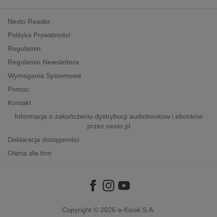
kobiece, lifestyle, kultura
Nexto Reader
polityka, społeczno-informacyjne
Polityka Prywatności
psychologiczne
Regulamin
inne
Regulamin Newslettera
popularno-naukowe
Wymagania Systemowe
historia
Pomoc
zdrowie
Kontakt
religie
Informacja o zakończeniu dystrybucji audiobooków i ebooków
przez nexto.pl
Deklaracja dostępności
Oferta dla firm
Copyright © 2026
e-Kiosk S.A.