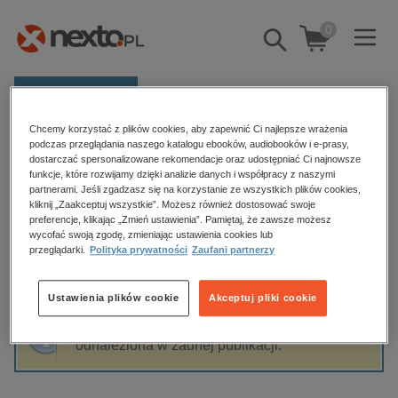
0
Pokaż/schowaj
wyszukiwarkę
E-prasa
Chcemy korzystać z plików cookies, aby zapewnić Ci najlepsze wrażenia
Kategorie
Strona główna
Krzysztof Wons
podczas przeglądania naszego katalogu ebooków, audiobooków i e-prasy,
dostarczać spersonalizowane rekomendacje oraz udostępniać Ci najnowsze
Zobacz wszystkie E-prasa
funkcje, które rozwijamy dzięki analizie danych i współpracy z naszymi
partnerami. Jeśli zgadzasz się na korzystanie ze wszystkich plików cookies,
Krzysztof Wons
kliknij „Zaakceptuj wszystkie”. Możesz również dostosować swoje
budownictwo, aranżacja wnętrz
preferencje, klikając „Zmień ustawienia”. Pamiętaj, że zawsze możesz
wycofać swoją zgodę, zmieniając ustawienia cookies lub
biznesowe, branżowe, gospodarka
przeglądarki.
Polityka prywatności
Zaufani partnerzy
darmowe wydania
Sortowanie
Filtrowanie
dzienniki
Ustawienia plików cookie
Akceptuj pliki cookie
edukacja
Fraza "
Krzysztof Wons
" nie została
hobby, sport, rozrywka
odnaleziona w żadnej publikacji.
komputery, internet, technologie, informatyka