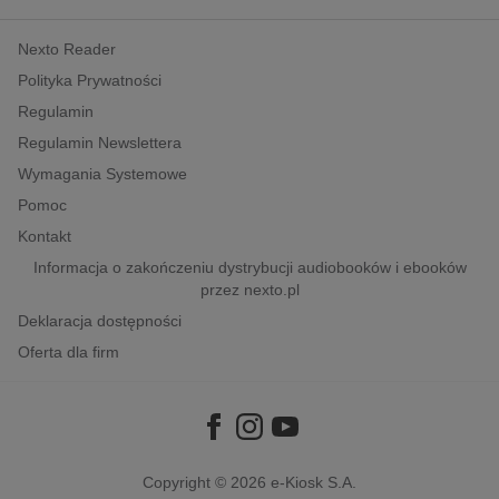
kobiece, lifestyle, kultura
Nexto Reader
polityka, społeczno-informacyjne
Polityka Prywatności
psychologiczne
Regulamin
inne
Regulamin Newslettera
popularno-naukowe
Wymagania Systemowe
historia
Pomoc
zdrowie
Kontakt
religie
Informacja o zakończeniu dystrybucji audiobooków i ebooków
przez nexto.pl
Deklaracja dostępności
Oferta dla firm
Copyright © 2026
e-Kiosk S.A.