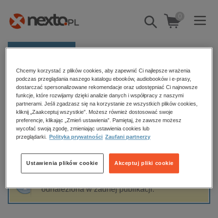
0
Pokaż/schowaj
wyszukiwarkę
E-prasa
Chcemy korzystać z plików cookies, aby zapewnić Ci najlepsze wrażenia
Kategorie
Strona główna
Leon Wroński
podczas przeglądania naszego katalogu ebooków, audiobooków i e-prasy,
dostarczać spersonalizowane rekomendacje oraz udostępniać Ci najnowsze
Zobacz wszystkie E-prasa
funkcje, które rozwijamy dzięki analizie danych i współpracy z naszymi
partnerami. Jeśli zgadzasz się na korzystanie ze wszystkich plików cookies,
Leon Wroński
kliknij „Zaakceptuj wszystkie”. Możesz również dostosować swoje
budownictwo, aranżacja wnętrz
preferencje, klikając „Zmień ustawienia”. Pamiętaj, że zawsze możesz
wycofać swoją zgodę, zmieniając ustawienia cookies lub
biznesowe, branżowe, gospodarka
przeglądarki.
Polityka prywatności
Zaufani partnerzy
darmowe wydania
Sortowanie
Filtrowanie
dzienniki
Ustawienia plików cookie
Akceptuj pliki cookie
edukacja
Fraza "
Leon Wroński
" nie została
hobby, sport, rozrywka
odnaleziona w żadnej publikacji.
komputery, internet, technologie, informatyka