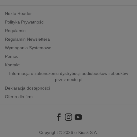
kobiece, lifestyle, kultura
Nexto Reader
polityka, społeczno-informacyjne
Polityka Prywatności
psychologiczne
Regulamin
inne
Regulamin Newslettera
popularno-naukowe
Wymagania Systemowe
historia
Pomoc
zdrowie
Kontakt
religie
Informacja o zakończeniu dystrybucji audiobooków i ebooków
przez nexto.pl
Deklaracja dostępności
Oferta dla firm
Copyright © 2026
e-Kiosk S.A.