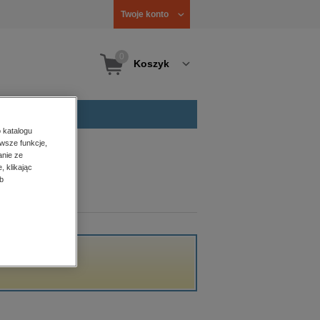
Twoje konto
0
Koszyk
 katalogu
wsze funkcje,
anie ze
, klikając
b