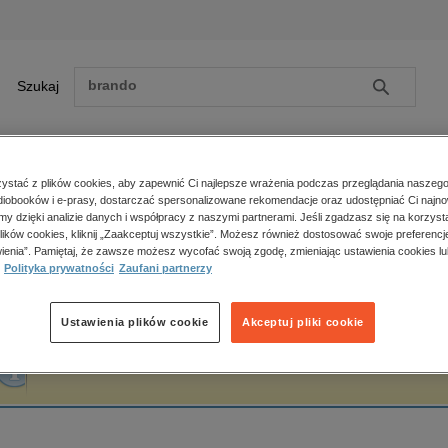
Szukaj
Szukaj
E-prasa
stać z plików cookies, aby zapewnić Ci najlepsze wrażenia podczas przeglądania naszego
iobooków i e-prasy, dostarczać spersonalizowane rekomendacje oraz udostępniać Ci najno
ona główna
Maciej Wilewski
amy dzięki analizie danych i współpracy z naszymi partnerami. Jeśli zgadzasz się na korzyst
lików cookies, kliknij „Zaakceptuj wszystkie”. Możesz również dostosować swoje preferencje
Zobacz wszystkie E-prasa
polityka, społeczno-informacyjne
ienia”. Pamiętaj, że zawsze możesz wycofać swoją zgodę, zmieniając ustawienia cookies lu
aciej Wilewski
Polityka prywatności
Zaufani partnerzy
psychologiczne
inne
popularno-naukowe
Ustawienia plików cookie
Akceptuj pliki cookie
historia
Fraza "
Maciej Wilewski
" nie została odnaleziona w żadnej publikacji.
zdrowie
religie