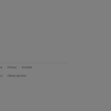
we
Pomoc
Kontakt
ci
Oferta dla firm