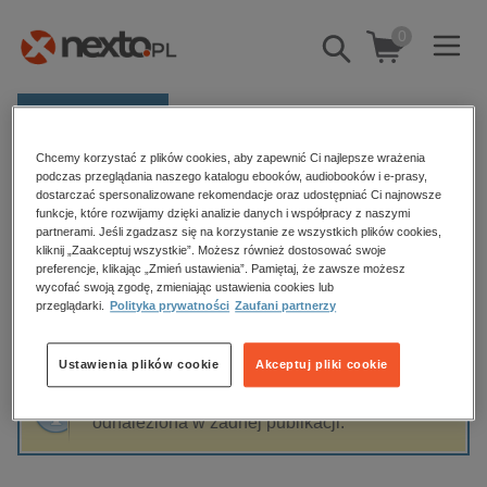
0
Pokaż/schowaj
wyszukiwarkę
E-prasa
Chcemy korzystać z plików cookies, aby zapewnić Ci najlepsze wrażenia
Kategorie
Strona główna
Magdalena Duda
podczas przeglądania naszego katalogu ebooków, audiobooków i e-prasy,
dostarczać spersonalizowane rekomendacje oraz udostępniać Ci najnowsze
Zobacz wszystkie E-prasa
funkcje, które rozwijamy dzięki analizie danych i współpracy z naszymi
partnerami. Jeśli zgadzasz się na korzystanie ze wszystkich plików cookies,
Magdalena Duda
kliknij „Zaakceptuj wszystkie”. Możesz również dostosować swoje
budownictwo, aranżacja wnętrz
preferencje, klikając „Zmień ustawienia”. Pamiętaj, że zawsze możesz
wycofać swoją zgodę, zmieniając ustawienia cookies lub
biznesowe, branżowe, gospodarka
przeglądarki.
Polityka prywatności
Zaufani partnerzy
darmowe wydania
Sortowanie
Filtrowanie
dzienniki
Ustawienia plików cookie
Akceptuj pliki cookie
edukacja
Fraza "
Magdalena Duda
" nie została
hobby, sport, rozrywka
odnaleziona w żadnej publikacji.
komputery, internet, technologie, informatyka