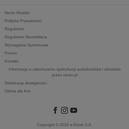
kobiece, lifestyle, kultura
Nexto Reader
polityka, społeczno-informacyjne
Polityka Prywatności
psychologiczne
Regulamin
inne
Regulamin Newslettera
popularno-naukowe
Wymagania Systemowe
historia
Pomoc
zdrowie
Kontakt
religie
Informacja o zakończeniu dystrybucji audiobooków i ebooków
przez nexto.pl
Deklaracja dostępności
Oferta dla firm
Copyright © 2026
e-Kiosk S.A.