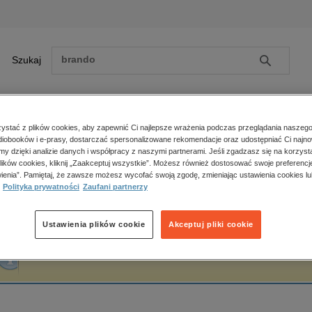
Szukaj
Szukaj
E-prasa
stać z plików cookies, aby zapewnić Ci najlepsze wrażenia podczas przeglądania naszego
iobooków i e-prasy, dostarczać spersonalizowane rekomendacje oraz udostępniać Ci najno
ona główna
Marcin Żukowski
amy dzięki analizie danych i współpracy z naszymi partnerami. Jeśli zgadzasz się na korzyst
lików cookies, kliknij „Zaakceptuj wszystkie”. Możesz również dostosować swoje preferencje
Zobacz wszystkie E-prasa
polityka, społeczno-informacyjne
ienia”. Pamiętaj, że zawsze możesz wycofać swoją zgodę, zmieniając ustawienia cookies lu
arcin Żukowski
Polityka prywatności
Zaufani partnerzy
psychologiczne
inne
popularno-naukowe
Ustawienia plików cookie
Akceptuj pliki cookie
historia
Fraza "
Marcin Żukowski
" nie została odnaleziona w żadnej publikacji.
zdrowie
religie