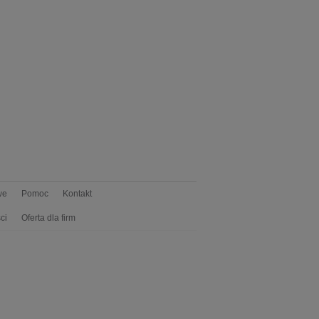
we
Pomoc
Kontakt
ci
Oferta dla firm