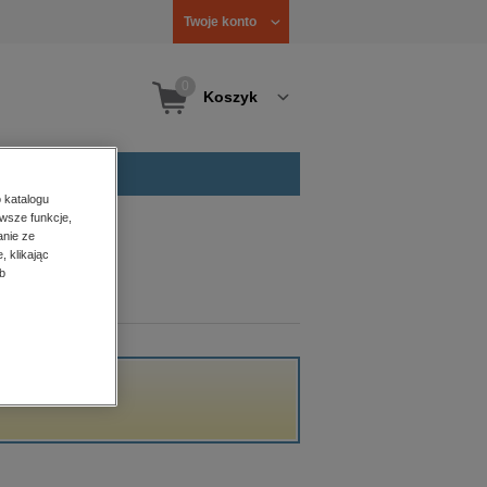
Twoje konto
0
Koszyk
 katalogu
wsze funkcje,
anie ze
, klikając
b