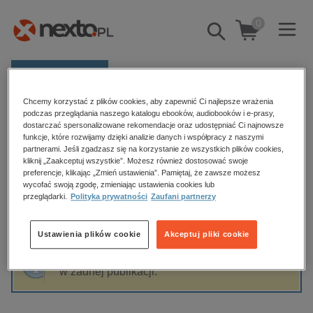
0
Pokaż/schowaj
wyszukiwarkę
E-prasa
Chcemy korzystać z plików cookies, aby zapewnić Ci najlepsze wrażenia
Kategorie
Strona główna
Marcin Witan
podczas przeglądania naszego katalogu ebooków, audiobooków i e-prasy,
dostarczać spersonalizowane rekomendacje oraz udostępniać Ci najnowsze
Zobacz wszystkie E-prasa
funkcje, które rozwijamy dzięki analizie danych i współpracy z naszymi
partnerami. Jeśli zgadzasz się na korzystanie ze wszystkich plików cookies,
Marcin Witan
kliknij „Zaakceptuj wszystkie”. Możesz również dostosować swoje
budownictwo, aranżacja wnętrz
preferencje, klikając „Zmień ustawienia”. Pamiętaj, że zawsze możesz
wycofać swoją zgodę, zmieniając ustawienia cookies lub
biznesowe, branżowe, gospodarka
przeglądarki.
Polityka prywatności
Zaufani partnerzy
darmowe wydania
Sortowanie
Filtrowanie
dzienniki
Ustawienia plików cookie
Akceptuj pliki cookie
edukacja
Fraza "
Marcin Witan
" nie została odnaleziona
hobby, sport, rozrywka
w żadnej publikacji.
komputery, internet, technologie, informatyka