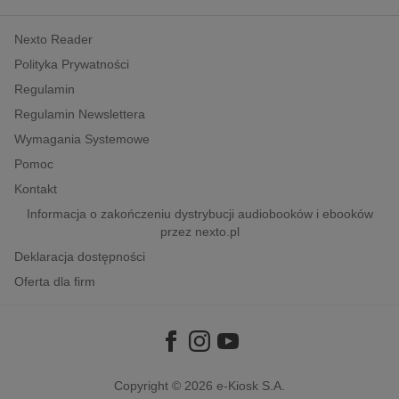
kobiece, lifestyle, kultura
Nexto Reader
polityka, społeczno-informacyjne
Polityka Prywatności
psychologiczne
Regulamin
inne
Regulamin Newslettera
popularno-naukowe
Wymagania Systemowe
historia
Pomoc
zdrowie
Kontakt
religie
Informacja o zakończeniu dystrybucji audiobooków i ebooków
przez nexto.pl
Deklaracja dostępności
Oferta dla firm
Copyright © 2026
e-Kiosk S.A.