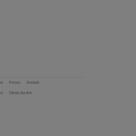
we
Pomoc
Kontakt
ci
Oferta dla firm