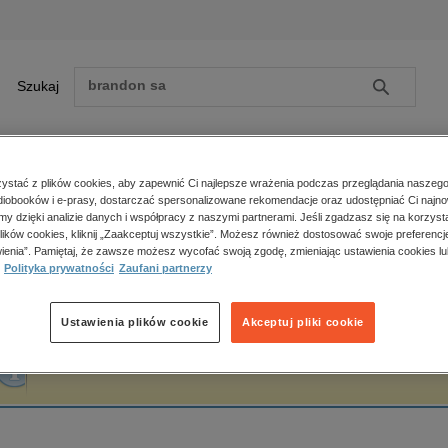
Szukaj
Szukaj
E-prasa
stać z plików cookies, aby zapewnić Ci najlepsze wrażenia podczas przeglądania naszego
iobooków i e-prasy, dostarczać spersonalizowane rekomendacje oraz udostępniać Ci najno
ona główna
Marek Wójtowicz
amy dzięki analizie danych i współpracy z naszymi partnerami. Jeśli zgadzasz się na korzyst
lików cookies, kliknij „Zaakceptuj wszystkie”. Możesz również dostosować swoje preferencje
Zobacz wszystkie E-prasa
polityka, społeczno-informacyjne
ienia”. Pamiętaj, że zawsze możesz wycofać swoją zgodę, zmieniając ustawienia cookies lu
arek Wójtowicz
Polityka prywatności
Zaufani partnerzy
psychologiczne
inne
popularno-naukowe
Ustawienia plików cookie
Akceptuj pliki cookie
historia
Fraza "
Marek Wójtowicz
" nie została odnaleziona w żadnej publikacji.
zdrowie
religie