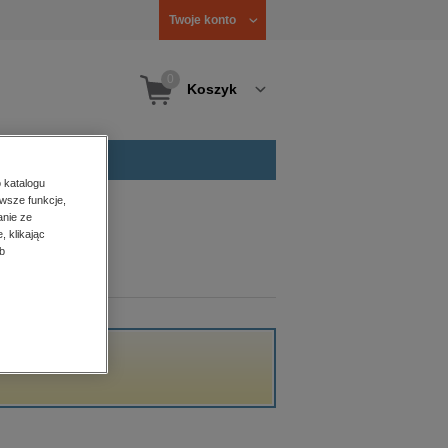
Twoje konto
0
Koszyk
 katalogu
wsze funkcje,
anie ze
, klikając
b