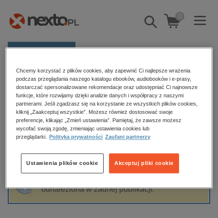
0
Pokaż/schowaj
wyszukiwarkę
E-prasa
Chcemy korzystać z plików cookies, aby zapewnić Ci najlepsze wrażenia
Kategorie
Strona główna
Marian Czerski
podczas przeglądania naszego katalogu ebooków, audiobooków i e-prasy,
dostarczać spersonalizowane rekomendacje oraz udostępniać Ci najnowsze
Zobacz wszystkie E-prasa
funkcje, które rozwijamy dzięki analizie danych i współpracy z naszymi
partnerami. Jeśli zgadzasz się na korzystanie ze wszystkich plików cookies,
Marian Czerski
kliknij „Zaakceptuj wszystkie”. Możesz również dostosować swoje
budownictwo, aranżacja wnętrz
preferencje, klikając „Zmień ustawienia”. Pamiętaj, że zawsze możesz
wycofać swoją zgodę, zmieniając ustawienia cookies lub
biznesowe, branżowe, gospodarka
przeglądarki.
Polityka prywatności
Zaufani partnerzy
darmowe wydania
Sortowanie
Filtrowanie
dzienniki
Ustawienia plików cookie
Akceptuj pliki cookie
edukacja
Fraza "
Marian Czerski
" nie została
hobby, sport, rozrywka
odnaleziona w żadnej publikacji.
komputery, internet, technologie, informatyka