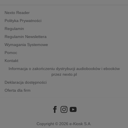
kobiece, lifestyle, kultura
Nexto Reader
polityka, społeczno-informacyjne
Polityka Prywatności
psychologiczne
Regulamin
inne
Regulamin Newslettera
popularno-naukowe
Wymagania Systemowe
historia
Pomoc
zdrowie
Kontakt
religie
Informacja o zakończeniu dystrybucji audiobooków i ebooków
przez nexto.pl
Deklaracja dostępności
Oferta dla firm
Copyright © 2026
e-Kiosk S.A.