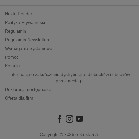
kobiece, lifestyle, kultura
Nexto Reader
polityka, społeczno-informacyjne
Polityka Prywatności
psychologiczne
Regulamin
inne
Regulamin Newslettera
popularno-naukowe
Wymagania Systemowe
historia
Pomoc
zdrowie
Kontakt
religie
Informacja o zakończeniu dystrybucji audiobooków i ebooków
przez nexto.pl
Deklaracja dostępności
Oferta dla firm
Copyright © 2026
e-Kiosk S.A.