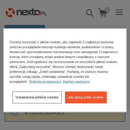
0
Pokaż/schowaj
wyszukiwarkę
E-prasa
Chcemy korzystać z plików cookies, aby zapewnić Ci najlepsze wrażenia
Kategorie
Strona główna
Marta Kumik
podczas przeglądania naszego katalogu ebooków, audiobooków i e-prasy,
dostarczać spersonalizowane rekomendacje oraz udostępniać Ci najnowsze
Zobacz wszystkie E-prasa
funkcje, które rozwijamy dzięki analizie danych i współpracy z naszymi
partnerami. Jeśli zgadzasz się na korzystanie ze wszystkich plików cookies,
Marta Kumik
kliknij „Zaakceptuj wszystkie”. Możesz również dostosować swoje
budownictwo, aranżacja wnętrz
preferencje, klikając „Zmień ustawienia”. Pamiętaj, że zawsze możesz
wycofać swoją zgodę, zmieniając ustawienia cookies lub
biznesowe, branżowe, gospodarka
przeglądarki.
Polityka prywatności
Zaufani partnerzy
darmowe wydania
Sortowanie
Filtrowanie
dzienniki
Ustawienia plików cookie
Akceptuj pliki cookie
edukacja
Fraza "
Marta Kumik
" nie została odnaleziona
hobby, sport, rozrywka
w żadnej publikacji.
komputery, internet, technologie, informatyka