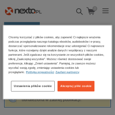
0
Pokaż/schowaj
wyszukiwarkę
E-prasa
Chcemy korzystać z plików cookies, aby zapewnić Ci najlepsze wrażenia
Kategorie
Strona główna
Marta Wardynska
podczas przeglądania naszego katalogu ebooków, audiobooków i e-prasy,
dostarczać spersonalizowane rekomendacje oraz udostępniać Ci najnowsze
Zobacz wszystkie E-prasa
funkcje, które rozwijamy dzięki analizie danych i współpracy z naszymi
partnerami. Jeśli zgadzasz się na korzystanie ze wszystkich plików cookies,
Marta Wardynska
kliknij „Zaakceptuj wszystkie”. Możesz również dostosować swoje
budownictwo, aranżacja wnętrz
preferencje, klikając „Zmień ustawienia”. Pamiętaj, że zawsze możesz
wycofać swoją zgodę, zmieniając ustawienia cookies lub
biznesowe, branżowe, gospodarka
przeglądarki.
Polityka prywatności
Zaufani partnerzy
darmowe wydania
Sortowanie
Filtrowanie
dzienniki
Ustawienia plików cookie
Akceptuj pliki cookie
edukacja
Fraza "
Marta Wardynska
" nie została
hobby, sport, rozrywka
odnaleziona w żadnej publikacji.
komputery, internet, technologie, informatyka