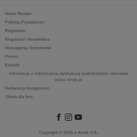
kobiece, lifestyle, kultura
Nexto Reader
polityka, społeczno-informacyjne
Polityka Prywatności
psychologiczne
Regulamin
inne
Regulamin Newslettera
popularno-naukowe
Wymagania Systemowe
historia
Pomoc
zdrowie
Kontakt
religie
Informacja o zakończeniu dystrybucji audiobooków i ebooków
przez nexto.pl
Deklaracja dostępności
Oferta dla firm
Copyright © 2026
e-Kiosk S.A.