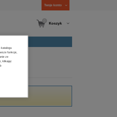
Twoje konto
0
Koszyk
 katalogu
wsze funkcje,
anie ze
, klikając
b