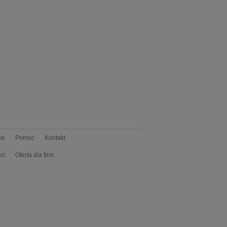
we
Pomoc
Kontakt
ci
Oferta dla firm