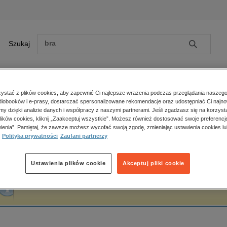
Szukaj
Szukaj
E-prasa
stać z plików cookies, aby zapewnić Ci najlepsze wrażenia podczas przeglądania naszego
iobooków i e-prasy, dostarczać spersonalizowane rekomendacje oraz udostępniać Ci najno
ona główna
Michał Celeda
amy dzięki analizie danych i współpracy z naszymi partnerami. Jeśli zgadzasz się na korzyst
lików cookies, kliknij „Zaakceptuj wszystkie”. Możesz również dostosować swoje preferencje
Zobacz wszystkie E-prasa
polityka, społeczno-informacyjne
ienia”. Pamiętaj, że zawsze możesz wycofać swoją zgodę, zmieniając ustawienia cookies lu
ichał Celeda
Polityka prywatności
Zaufani partnerzy
psychologiczne
inne
popularno-naukowe
Ustawienia plików cookie
Akceptuj pliki cookie
historia
Fraza "
Michał Celeda
" nie została odnaleziona w żadnej publikacji.
zdrowie
religie