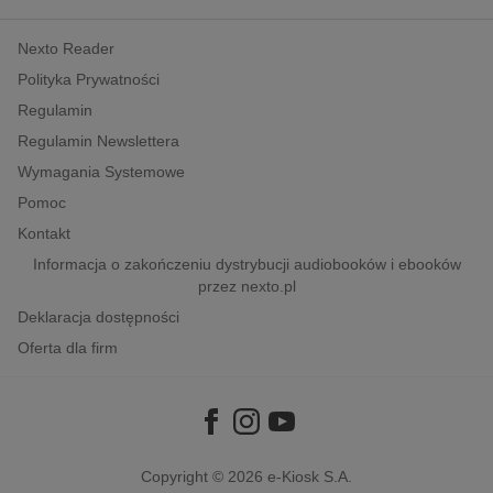
kobiece, lifestyle, kultura
Nexto Reader
polityka, społeczno-informacyjne
Polityka Prywatności
psychologiczne
Regulamin
inne
Regulamin Newslettera
popularno-naukowe
Wymagania Systemowe
historia
Pomoc
zdrowie
Kontakt
religie
Informacja o zakończeniu dystrybucji audiobooków i ebooków
przez nexto.pl
Deklaracja dostępności
Oferta dla firm
Copyright © 2026
e-Kiosk S.A.