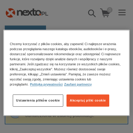
0
Pokaż/schowaj
wyszukiwarkę
E-prasa
Chcemy korzystać z plików cookies, aby zapewnić Ci najlepsze wrażenia
Kategorie
Strona główna
Michał Kuzborski
podczas przeglądania naszego katalogu ebooków, audiobooków i e-prasy,
dostarczać spersonalizowane rekomendacje oraz udostępniać Ci najnowsze
Zobacz wszystkie E-prasa
funkcje, które rozwijamy dzięki analizie danych i współpracy z naszymi
partnerami. Jeśli zgadzasz się na korzystanie ze wszystkich plików cookies,
Michał Kuzborski
kliknij „Zaakceptuj wszystkie”. Możesz również dostosować swoje
budownictwo, aranżacja wnętrz
preferencje, klikając „Zmień ustawienia”. Pamiętaj, że zawsze możesz
biznesowe, branżowe, gospodarka
wycofać swoją zgodę, zmieniając ustawienia cookies lub
przeglądarki.
Polityka prywatności
Zaufani partnerzy
darmowe wydania
Sortowanie
Filtrowanie
dzienniki
Ustawienia plików cookie
Akceptuj pliki cookie
edukacja
Fraza "
Michał Kuzborski
" nie została
hobby, sport, rozrywka
odnaleziona w żadnej publikacji.
komputery, internet, technologie, informatyka