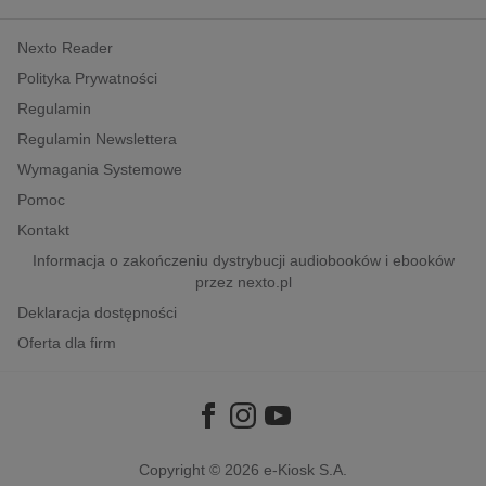
kobiece, lifestyle, kultura
Nexto Reader
polityka, społeczno-informacyjne
Polityka Prywatności
psychologiczne
Regulamin
inne
Regulamin Newslettera
popularno-naukowe
Wymagania Systemowe
historia
Pomoc
zdrowie
Kontakt
religie
Informacja o zakończeniu dystrybucji audiobooków i ebooków
przez nexto.pl
Deklaracja dostępności
Oferta dla firm
Copyright © 2026
e-Kiosk S.A.