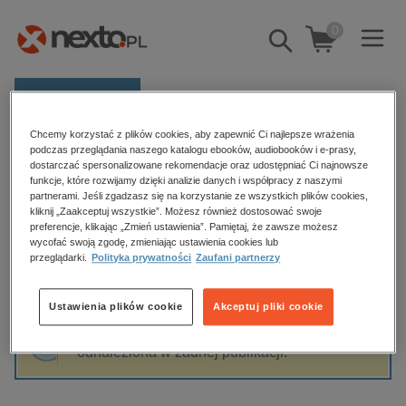
0
Pokaż/schowaj
wyszukiwarkę
E-prasa
Chcemy korzystać z plików cookies, aby zapewnić Ci najlepsze wrażenia
Kategorie
Strona główna
Paweł Kumięga
podczas przeglądania naszego katalogu ebooków, audiobooków i e-prasy,
dostarczać spersonalizowane rekomendacje oraz udostępniać Ci najnowsze
Zobacz wszystkie E-prasa
funkcje, które rozwijamy dzięki analizie danych i współpracy z naszymi
partnerami. Jeśli zgadzasz się na korzystanie ze wszystkich plików cookies,
Paweł Kumięga
kliknij „Zaakceptuj wszystkie”. Możesz również dostosować swoje
budownictwo, aranżacja wnętrz
preferencje, klikając „Zmień ustawienia”. Pamiętaj, że zawsze możesz
biznesowe, branżowe, gospodarka
wycofać swoją zgodę, zmieniając ustawienia cookies lub
przeglądarki.
Polityka prywatności
Zaufani partnerzy
darmowe wydania
Sortowanie
Filtrowanie
dzienniki
Ustawienia plików cookie
Akceptuj pliki cookie
edukacja
Fraza "
Paweł Kumięga
" nie została
hobby, sport, rozrywka
odnaleziona w żadnej publikacji.
komputery, internet, technologie, informatyka