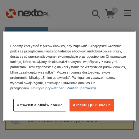
0
Pokaż/schowaj
wyszukiwarkę
E-prasa
Chcemy korzystać z plików cookies, aby zapewnić Ci najlepsze wrażenia
Kategorie
Strona główna
Rasmus Broe
podczas przeglądania naszego katalogu ebooków, audiobooków i e-prasy,
dostarczać spersonalizowane rekomendacje oraz udostępniać Ci najnowsze
Zobacz wszystkie E-prasa
funkcje, które rozwijamy dzięki analizie danych i współpracy z naszymi
partnerami. Jeśli zgadzasz się na korzystanie ze wszystkich plików cookies,
Rasmus Broe
kliknij „Zaakceptuj wszystkie”. Możesz również dostosować swoje
budownictwo, aranżacja wnętrz
preferencje, klikając „Zmień ustawienia”. Pamiętaj, że zawsze możesz
biznesowe, branżowe, gospodarka
wycofać swoją zgodę, zmieniając ustawienia cookies lub
przeglądarki.
Polityka prywatności
Zaufani partnerzy
darmowe wydania
Sortowanie
Filtrowanie
dzienniki
Ustawienia plików cookie
Akceptuj pliki cookie
edukacja
Fraza "
Rasmus Broe
" nie została
hobby, sport, rozrywka
odnaleziona w żadnej publikacji.
komputery, internet, technologie, informatyka