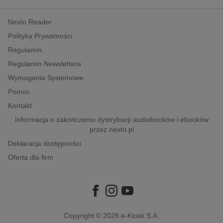
kobiece, lifestyle, kultura
Nexto Reader
polityka, społeczno-informacyjne
Polityka Prywatności
psychologiczne
Regulamin
inne
Regulamin Newslettera
popularno-naukowe
Wymagania Systemowe
historia
Pomoc
zdrowie
Kontakt
religie
Informacja o zakończeniu dystrybucji audiobooków i ebooków
przez nexto.pl
Deklaracja dostępności
Oferta dla firm
Copyright © 2026
e-Kiosk S.A.