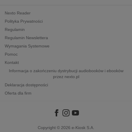
kobiece, lifestyle, kultura
Nexto Reader
polityka, społeczno-informacyjne
Polityka Prywatności
psychologiczne
Regulamin
inne
Regulamin Newslettera
popularno-naukowe
Wymagania Systemowe
historia
Pomoc
zdrowie
Kontakt
religie
Informacja o zakończeniu dystrybucji audiobooków i ebooków
przez nexto.pl
Deklaracja dostępności
Oferta dla firm
Copyright © 2026
e-Kiosk S.A.