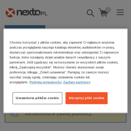
0
Pokaż/schowaj
wyszukiwarkę
E-prasa
Chcemy korzystać z plików cookies, aby zapewnić Ci najlepsze wrażenia
Kategorie
Strona główna
Robert Maciąg
podczas przeglądania naszego katalogu ebooków, audiobooków i e-prasy,
dostarczać spersonalizowane rekomendacje oraz udostępniać Ci najnowsze
Zobacz wszystkie E-prasa
funkcje, które rozwijamy dzięki analizie danych i współpracy z naszymi
partnerami. Jeśli zgadzasz się na korzystanie ze wszystkich plików cookies,
Robert Maciąg
kliknij „Zaakceptuj wszystkie”. Możesz również dostosować swoje
budownictwo, aranżacja wnętrz
preferencje, klikając „Zmień ustawienia”. Pamiętaj, że zawsze możesz
wycofać swoją zgodę, zmieniając ustawienia cookies lub
biznesowe, branżowe, gospodarka
przeglądarki.
Polityka prywatności
Zaufani partnerzy
darmowe wydania
Sortowanie
Filtrowanie
dzienniki
Ustawienia plików cookie
Akceptuj pliki cookie
edukacja
Fraza "
Robert Maciąg
" nie została
hobby, sport, rozrywka
odnaleziona w żadnej publikacji.
komputery, internet, technologie, informatyka