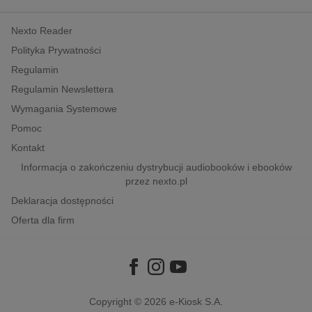
kobiece, lifestyle, kultura
Nexto Reader
polityka, społeczno-informacyjne
Polityka Prywatności
psychologiczne
Regulamin
inne
Regulamin Newslettera
popularno-naukowe
Wymagania Systemowe
historia
Pomoc
zdrowie
Kontakt
religie
Informacja o zakończeniu dystrybucji audiobooków i ebooków
przez nexto.pl
Deklaracja dostępności
Oferta dla firm
Copyright © 2026
e-Kiosk S.A.