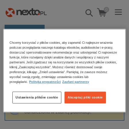
0
Pokaż/schowaj
wyszukiwarkę
E-prasa
Chcemy korzystać z plików cookies, aby zapewnić Ci najlepsze wrażenia
Kategorie
Strona główna
Roman Husarski
podczas przeglądania naszego katalogu ebooków, audiobooków i e-prasy,
dostarczać spersonalizowane rekomendacje oraz udostępniać Ci najnowsze
Zobacz wszystkie E-prasa
funkcje, które rozwijamy dzięki analizie danych i współpracy z naszymi
partnerami. Jeśli zgadzasz się na korzystanie ze wszystkich plików cookies,
Roman Husarski
kliknij „Zaakceptuj wszystkie”. Możesz również dostosować swoje
budownictwo, aranżacja wnętrz
preferencje, klikając „Zmień ustawienia”. Pamiętaj, że zawsze możesz
biznesowe, branżowe, gospodarka
wycofać swoją zgodę, zmieniając ustawienia cookies lub
przeglądarki.
Polityka prywatności
Zaufani partnerzy
darmowe wydania
Sortowanie
Filtrowanie
dzienniki
Ustawienia plików cookie
Akceptuj pliki cookie
edukacja
Fraza "
Roman Husarski
" nie została
hobby, sport, rozrywka
odnaleziona w żadnej publikacji.
komputery, internet, technologie, informatyka