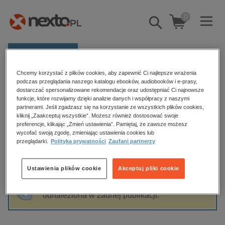
0
Pokaż/schowaj
wyszukiwarkę
E-prasa
Chcemy korzystać z plików cookies, aby zapewnić Ci najlepsze wrażenia
Kategorie
Strona główna
Ruth Marshall
podczas przeglądania naszego katalogu ebooków, audiobooków i e-prasy,
dostarczać spersonalizowane rekomendacje oraz udostępniać Ci najnowsze
Zobacz wszystkie E-prasa
funkcje, które rozwijamy dzięki analizie danych i współpracy z naszymi
partnerami. Jeśli zgadzasz się na korzystanie ze wszystkich plików cookies,
Ruth Marshall
kliknij „Zaakceptuj wszystkie”. Możesz również dostosować swoje
budownictwo, aranżacja wnętrz
preferencje, klikając „Zmień ustawienia”. Pamiętaj, że zawsze możesz
wycofać swoją zgodę, zmieniając ustawienia cookies lub
biznesowe, branżowe, gospodarka
przeglądarki.
Polityka prywatności
Zaufani partnerzy
darmowe wydania
Sortowanie
Filtrowanie
dzienniki
Ustawienia plików cookie
Akceptuj pliki cookie
edukacja
Fraza "
Ruth Marshall
" nie została
hobby, sport, rozrywka
odnaleziona w żadnej publikacji.
komputery, internet, technologie, informatyka