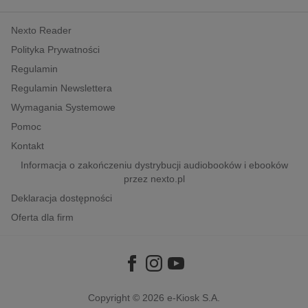
kobiece, lifestyle, kultura
Nexto Reader
polityka, społeczno-informacyjne
Polityka Prywatności
psychologiczne
Regulamin
inne
Regulamin Newslettera
popularno-naukowe
Wymagania Systemowe
historia
Pomoc
zdrowie
Kontakt
religie
Informacja o zakończeniu dystrybucji audiobooków i ebooków
przez nexto.pl
Deklaracja dostępności
Oferta dla firm
Copyright © 2026
e-Kiosk S.A.