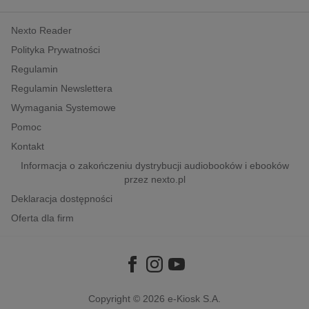
kobiece, lifestyle, kultura
Nexto Reader
polityka, społeczno-informacyjne
Polityka Prywatności
psychologiczne
Regulamin
inne
Regulamin Newslettera
popularno-naukowe
Wymagania Systemowe
historia
Pomoc
zdrowie
Kontakt
religie
Informacja o zakończeniu dystrybucji audiobooków i ebooków
przez nexto.pl
Deklaracja dostępności
Oferta dla firm
Copyright © 2026
e-Kiosk S.A.