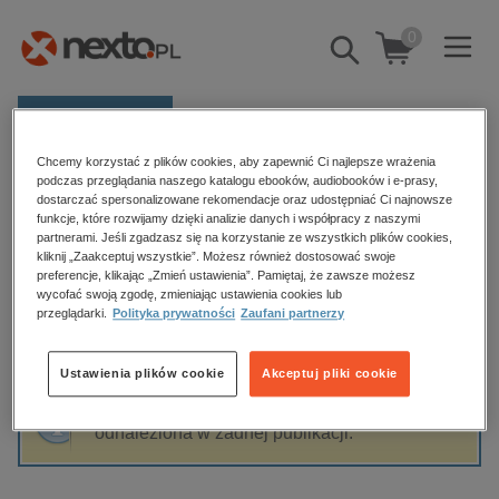
0
Pokaż/schowaj
wyszukiwarkę
E-prasa
Chcemy korzystać z plików cookies, aby zapewnić Ci najlepsze wrażenia
Kategorie
Strona główna
Sebastian Worożbit
podczas przeglądania naszego katalogu ebooków, audiobooków i e-prasy,
dostarczać spersonalizowane rekomendacje oraz udostępniać Ci najnowsze
Zobacz wszystkie E-prasa
funkcje, które rozwijamy dzięki analizie danych i współpracy z naszymi
partnerami. Jeśli zgadzasz się na korzystanie ze wszystkich plików cookies,
Sebastian Worożbit
kliknij „Zaakceptuj wszystkie”. Możesz również dostosować swoje
budownictwo, aranżacja wnętrz
preferencje, klikając „Zmień ustawienia”. Pamiętaj, że zawsze możesz
wycofać swoją zgodę, zmieniając ustawienia cookies lub
biznesowe, branżowe, gospodarka
przeglądarki.
Polityka prywatności
Zaufani partnerzy
darmowe wydania
Sortowanie
Filtrowanie
dzienniki
Ustawienia plików cookie
Akceptuj pliki cookie
edukacja
Fraza "
Sebastian Worożbit
" nie została
hobby, sport, rozrywka
odnaleziona w żadnej publikacji.
komputery, internet, technologie, informatyka