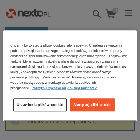
0
Pokaż/schowaj
wyszukiwarkę
E-prasa
Chcemy korzystać z plików cookies, aby zapewnić Ci najlepsze wrażenia
Kategorie
Strona główna
Tomasz Augustynowicz
podczas przeglądania naszego katalogu ebooków, audiobooków i e-prasy,
dostarczać spersonalizowane rekomendacje oraz udostępniać Ci najnowsze
Zobacz wszystkie E-prasa
funkcje, które rozwijamy dzięki analizie danych i współpracy z naszymi
partnerami. Jeśli zgadzasz się na korzystanie ze wszystkich plików cookies,
Tomasz Augustynowicz
kliknij „Zaakceptuj wszystkie”. Możesz również dostosować swoje
budownictwo, aranżacja wnętrz
preferencje, klikając „Zmień ustawienia”. Pamiętaj, że zawsze możesz
wycofać swoją zgodę, zmieniając ustawienia cookies lub
biznesowe, branżowe, gospodarka
przeglądarki.
Polityka prywatności
Zaufani partnerzy
darmowe wydania
Sortowanie
Filtrowanie
dzienniki
Ustawienia plików cookie
Akceptuj pliki cookie
edukacja
Fraza "
Tomasz Augustynowicz
" nie została
hobby, sport, rozrywka
odnaleziona w żadnej publikacji.
komputery, internet, technologie, informatyka