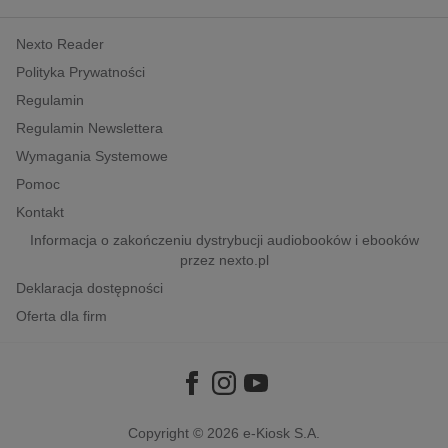
kobiece, lifestyle, kultura
Nexto Reader
polityka, społeczno-informacyjne
Polityka Prywatności
psychologiczne
Regulamin
inne
Regulamin Newslettera
popularno-naukowe
Wymagania Systemowe
historia
Pomoc
zdrowie
Kontakt
religie
Informacja o zakończeniu dystrybucji audiobooków i ebooków
przez nexto.pl
Deklaracja dostępności
Oferta dla firm
Copyright © 2026
e-Kiosk S.A.