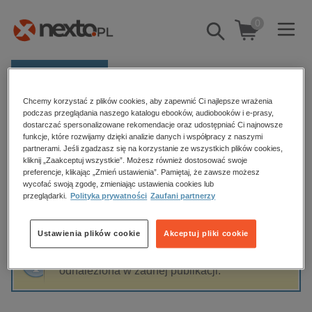
0
Pokaż/schowaj
wyszukiwarkę
E-prasa
Chcemy korzystać z plików cookies, aby zapewnić Ci najlepsze wrażenia
Kategorie
Strona główna
Tomasz Gralak
podczas przeglądania naszego katalogu ebooków, audiobooków i e-prasy,
dostarczać spersonalizowane rekomendacje oraz udostępniać Ci najnowsze
Zobacz wszystkie E-prasa
funkcje, które rozwijamy dzięki analizie danych i współpracy z naszymi
partnerami. Jeśli zgadzasz się na korzystanie ze wszystkich plików cookies,
Tomasz Gralak
kliknij „Zaakceptuj wszystkie”. Możesz również dostosować swoje
budownictwo, aranżacja wnętrz
preferencje, klikając „Zmień ustawienia”. Pamiętaj, że zawsze możesz
wycofać swoją zgodę, zmieniając ustawienia cookies lub
biznesowe, branżowe, gospodarka
przeglądarki.
Polityka prywatności
Zaufani partnerzy
darmowe wydania
Sortowanie
Filtrowanie
dzienniki
Ustawienia plików cookie
Akceptuj pliki cookie
edukacja
Fraza "
Tomasz Gralak
" nie została
hobby, sport, rozrywka
odnaleziona w żadnej publikacji.
komputery, internet, technologie, informatyka