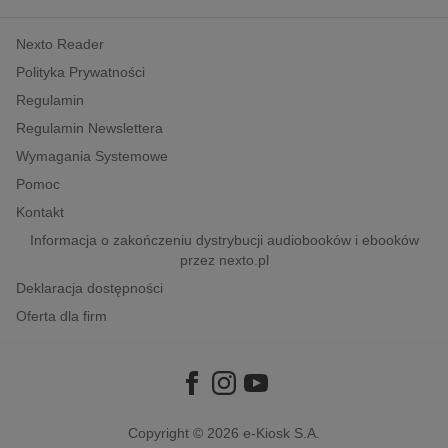
kobiece, lifestyle, kultura
Nexto Reader
polityka, społeczno-informacyjne
Polityka Prywatności
psychologiczne
Regulamin
inne
Regulamin Newslettera
popularno-naukowe
Wymagania Systemowe
historia
Pomoc
zdrowie
Kontakt
religie
Informacja o zakończeniu dystrybucji audiobooków i ebooków
przez nexto.pl
Deklaracja dostępności
Oferta dla firm
Copyright © 2026
e-Kiosk S.A.