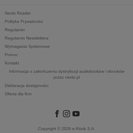
kobiece, lifestyle, kultura
Nexto Reader
polityka, społeczno-informacyjne
Polityka Prywatności
psychologiczne
Regulamin
inne
Regulamin Newslettera
popularno-naukowe
Wymagania Systemowe
historia
Pomoc
zdrowie
Kontakt
religie
Informacja o zakończeniu dystrybucji audiobooków i ebooków
przez nexto.pl
Deklaracja dostępności
Oferta dla firm
Copyright © 2026
e-Kiosk S.A.