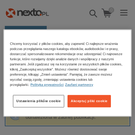
0
Pokaż/schowaj
wyszukiwarkę
E-prasa
Chcemy korzystać z plików cookies, aby zapewnić Ci najlepsze wrażenia
Kategorie
Strona główna
Tomasz Szwed
podczas przeglądania naszego katalogu ebooków, audiobooków i e-prasy,
dostarczać spersonalizowane rekomendacje oraz udostępniać Ci najnowsze
Zobacz wszystkie E-prasa
funkcje, które rozwijamy dzięki analizie danych i współpracy z naszymi
partnerami. Jeśli zgadzasz się na korzystanie ze wszystkich plików cookies,
Tomasz Szwed
kliknij „Zaakceptuj wszystkie”. Możesz również dostosować swoje
budownictwo, aranżacja wnętrz
preferencje, klikając „Zmień ustawienia”. Pamiętaj, że zawsze możesz
wycofać swoją zgodę, zmieniając ustawienia cookies lub
biznesowe, branżowe, gospodarka
przeglądarki.
Polityka prywatności
Zaufani partnerzy
darmowe wydania
Sortowanie
Filtrowanie
dzienniki
Ustawienia plików cookie
Akceptuj pliki cookie
edukacja
Fraza "
Tomasz Szwed
" nie została
hobby, sport, rozrywka
odnaleziona w żadnej publikacji.
komputery, internet, technologie, informatyka