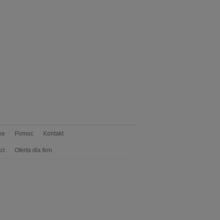
we
Pomoc
Kontakt
ci
Oferta dla firm