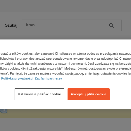
Szukaj
Szukaj
E-prasa
stać z plików cookies, aby zapewnić Ci najlepsze wrażenia podczas przeglądania naszego
iobooków i e-prasy, dostarczać spersonalizowane rekomendacje oraz udostępniać Ci najno
ona główna
Wei Yu
amy dzięki analizie danych i współpracy z naszymi partnerami. Jeśli zgadzasz się na korzyst
lików cookies, kliknij „Zaakceptuj wszystkie”. Możesz również dostosować swoje preferencje
Zobacz wszystkie E-prasa
polityka, społeczno-informacyjne
ienia”. Pamiętaj, że zawsze możesz wycofać swoją zgodę, zmieniając ustawienia cookies lu
ei Yu
Polityka prywatności
Zaufani partnerzy
psychologiczne
inne
popularno-naukowe
Ustawienia plików cookie
Akceptuj pliki cookie
historia
Fraza "
Wei Yu
" nie została odnaleziona w żadnej publikacji.
zdrowie
religie