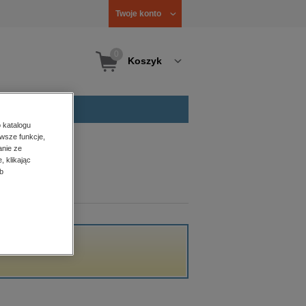
Twoje konto
0
Koszyk
 katalogu
wsze funkcje,
anie ze
, klikając
b