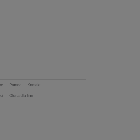
we
Pomoc
Kontakt
ci
Oferta dla firm