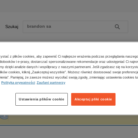
Szukaj
Szukaj
E-prasa
stać z plików cookies, aby zapewnić Ci najlepsze wrażenia podczas przeglądania naszego
iobooków i e-prasy, dostarczać spersonalizowane rekomendacje oraz udostępniać Ci najno
ona główna
Wojciech Mecwaldowski
amy dzięki analizie danych i współpracy z naszymi partnerami. Jeśli zgadzasz się na korzyst
lików cookies, kliknij „Zaakceptuj wszystkie”. Możesz również dostosować swoje preferencje
Zobacz wszystkie E-prasa
polityka, społeczno-informacyjne
ienia”. Pamiętaj, że zawsze możesz wycofać swoją zgodę, zmieniając ustawienia cookies lu
ojciech Mecwaldowski
Polityka prywatności
Zaufani partnerzy
psychologiczne
inne
popularno-naukowe
Ustawienia plików cookie
Akceptuj pliki cookie
historia
Fraza "
Wojciech Mecwaldowski
" nie została odnaleziona w żadnej publikacji.
zdrowie
religie