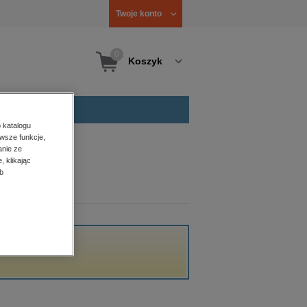
Twoje konto
0
Koszyk
 katalogu
wsze funkcje,
anie ze
, klikając
b