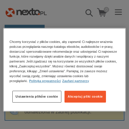
0
Pokaż/schowaj
wyszukiwarkę
E-prasa
Chcemy korzystać z plików cookies, aby zapewnić Ci najlepsze wrażenia
Kategorie
Strona główna
Zbigniew Waleryś
podczas przeglądania naszego katalogu ebooków, audiobooków i e-prasy,
dostarczać spersonalizowane rekomendacje oraz udostępniać Ci najnowsze
Zobacz wszystkie E-prasa
funkcje, które rozwijamy dzięki analizie danych i współpracy z naszymi
partnerami. Jeśli zgadzasz się na korzystanie ze wszystkich plików cookies,
Zbigniew Waleryś
kliknij „Zaakceptuj wszystkie”. Możesz również dostosować swoje
budownictwo, aranżacja wnętrz
preferencje, klikając „Zmień ustawienia”. Pamiętaj, że zawsze możesz
wycofać swoją zgodę, zmieniając ustawienia cookies lub
biznesowe, branżowe, gospodarka
przeglądarki.
Polityka prywatności
Zaufani partnerzy
darmowe wydania
Sortowanie
Filtrowanie
dzienniki
Ustawienia plików cookie
Akceptuj pliki cookie
edukacja
Fraza "
Zbigniew Waleryś
" nie została
hobby, sport, rozrywka
odnaleziona w żadnej publikacji.
komputery, internet, technologie, informatyka