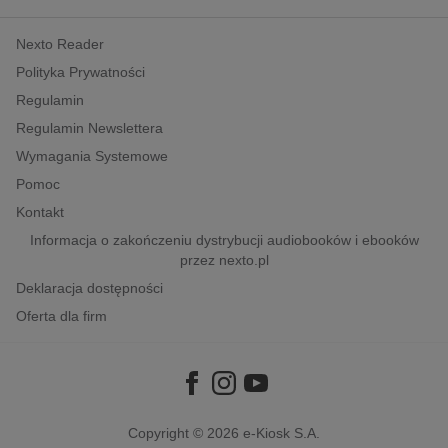
kobiece, lifestyle, kultura
Nexto Reader
polityka, społeczno-informacyjne
Polityka Prywatności
psychologiczne
Regulamin
inne
Regulamin Newslettera
popularno-naukowe
Wymagania Systemowe
historia
Pomoc
zdrowie
Kontakt
religie
Informacja o zakończeniu dystrybucji audiobooków i ebooków
przez nexto.pl
Deklaracja dostępności
Oferta dla firm
Copyright © 2026
e-Kiosk S.A.