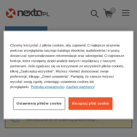
0
Pokaż/schowaj
wyszukiwarkę
E-prasa
Chcemy korzystać z plików cookies, aby zapewnić Ci najlepsze wrażenia
Kategorie
Strona główna
AWF Warszawa
podczas przeglądania naszego katalogu ebooków, audiobooków i e-prasy,
dostarczać spersonalizowane rekomendacje oraz udostępniać Ci najnowsze
Zobacz wszystkie E-prasa
funkcje, które rozwijamy dzięki analizie danych i współpracy z naszymi
partnerami. Jeśli zgadzasz się na korzystanie ze wszystkich plików cookies,
AWF Warszawa
kliknij „Zaakceptuj wszystkie”. Możesz również dostosować swoje
budownictwo, aranżacja wnętrz
preferencje, klikając „Zmień ustawienia”. Pamiętaj, że zawsze możesz
biznesowe, branżowe, gospodarka
wycofać swoją zgodę, zmieniając ustawienia cookies lub
przeglądarki.
Polityka prywatności
Zaufani partnerzy
darmowe wydania
Sortowanie
Filtrowanie
dzienniki
Ustawienia plików cookie
Akceptuj pliki cookie
edukacja
Fraza "
AWF Warszawa
" nie została
hobby, sport, rozrywka
odnaleziona w żadnej publikacji.
komputery, internet, technologie, informatyka