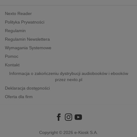
kobiece, lifestyle, kultura
Nexto Reader
polityka, społeczno-informacyjne
Polityka Prywatności
psychologiczne
Regulamin
inne
Regulamin Newslettera
popularno-naukowe
Wymagania Systemowe
historia
Pomoc
zdrowie
Kontakt
religie
Informacja o zakończeniu dystrybucji audiobooków i ebooków
przez nexto.pl
Deklaracja dostępności
Oferta dla firm
Copyright © 2026
e-Kiosk S.A.