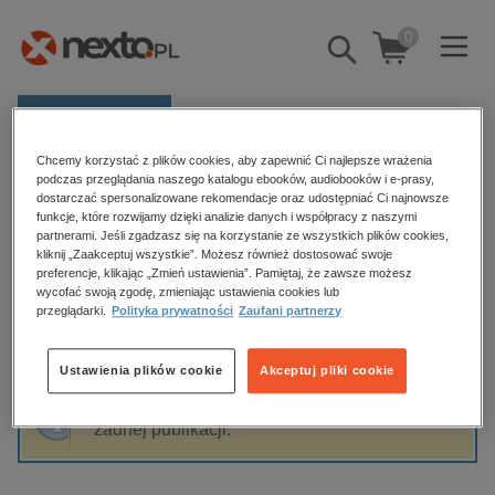
0
Pokaż/schowaj
wyszukiwarkę
E-prasa
Chcemy korzystać z plików cookies, aby zapewnić Ci najlepsze wrażenia
Kategorie
Strona główna
Art & Cat
podczas przeglądania naszego katalogu ebooków, audiobooków i e-prasy,
dostarczać spersonalizowane rekomendacje oraz udostępniać Ci najnowsze
Zobacz wszystkie E-prasa
funkcje, które rozwijamy dzięki analizie danych i współpracy z naszymi
partnerami. Jeśli zgadzasz się na korzystanie ze wszystkich plików cookies,
Art & Cat
kliknij „Zaakceptuj wszystkie”. Możesz również dostosować swoje
budownictwo, aranżacja wnętrz
preferencje, klikając „Zmień ustawienia”. Pamiętaj, że zawsze możesz
wycofać swoją zgodę, zmieniając ustawienia cookies lub
biznesowe, branżowe, gospodarka
przeglądarki.
Polityka prywatności
Zaufani partnerzy
darmowe wydania
Sortowanie
Filtrowanie
dzienniki
Ustawienia plików cookie
Akceptuj pliki cookie
edukacja
Fraza "
Art & Cat
" nie została odnaleziona w
hobby, sport, rozrywka
żadnej publikacji.
komputery, internet, technologie, informatyka