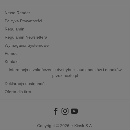
kobiece, lifestyle, kultura
Nexto Reader
polityka, społeczno-informacyjne
Polityka Prywatności
psychologiczne
Regulamin
inne
Regulamin Newslettera
popularno-naukowe
Wymagania Systemowe
historia
Pomoc
zdrowie
Kontakt
religie
Informacja o zakończeniu dystrybucji audiobooków i ebooków
przez nexto.pl
Deklaracja dostępności
Oferta dla firm
Copyright © 2026
e-Kiosk S.A.