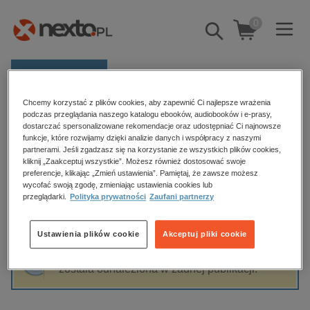
0
Pokaż/schowaj
wyszukiwarkę
E-prasa
Chcemy korzystać z plików cookies, aby zapewnić Ci najlepsze wrażenia
Kategorie
Strona główna
Dobra Literatura - audiobooki
podczas przeglądania naszego katalogu ebooków, audiobooków i e-prasy,
dostarczać spersonalizowane rekomendacje oraz udostępniać Ci najnowsze
Zobacz wszystkie E-prasa
funkcje, które rozwijamy dzięki analizie danych i współpracy z naszymi
partnerami. Jeśli zgadzasz się na korzystanie ze wszystkich plików cookies,
Dobra Literatura - audiobooki
kliknij „Zaakceptuj wszystkie”. Możesz również dostosować swoje
budownictwo, aranżacja wnętrz
preferencje, klikając „Zmień ustawienia”. Pamiętaj, że zawsze możesz
biznesowe, branżowe, gospodarka
wycofać swoją zgodę, zmieniając ustawienia cookies lub
przeglądarki.
Polityka prywatności
Zaufani partnerzy
darmowe wydania
Sortowanie
Filtrowanie
dzienniki
Ustawienia plików cookie
Akceptuj pliki cookie
edukacja
Fraza "
Dobra Literatura - audiobooki
" nie
hobby, sport, rozrywka
została odnaleziona w żadnej publikacji.
komputery, internet, technologie, informatyka