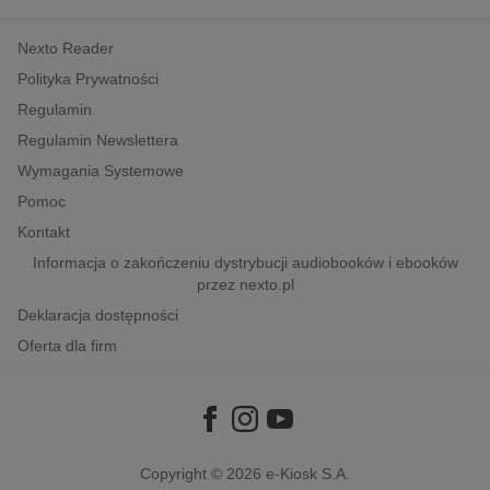
kobiece, lifestyle, kultura
Nexto Reader
polityka, społeczno-informacyjne
Polityka Prywatności
psychologiczne
Regulamin
inne
Regulamin Newslettera
popularno-naukowe
Wymagania Systemowe
historia
Pomoc
zdrowie
Kontakt
religie
Informacja o zakończeniu dystrybucji audiobooków i ebooków
przez nexto.pl
Deklaracja dostępności
Oferta dla firm
Copyright © 2026
e-Kiosk S.A.