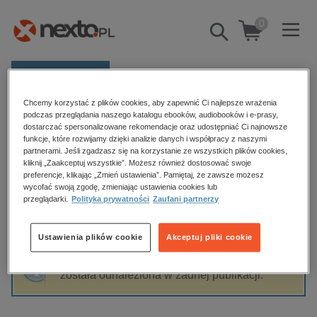
0
Pokaż/schowaj
wyszukiwarkę
E-prasa
Chcemy korzystać z plików cookies, aby zapewnić Ci najlepsze wrażenia
Kategorie
Strona główna
EdisonTeam.pl - Marek Stączek
podczas przeglądania naszego katalogu ebooków, audiobooków i e-prasy,
dostarczać spersonalizowane rekomendacje oraz udostępniać Ci najnowsze
Zobacz wszystkie E-prasa
funkcje, które rozwijamy dzięki analizie danych i współpracy z naszymi
partnerami. Jeśli zgadzasz się na korzystanie ze wszystkich plików cookies,
EdisonTeam.pl - Marek Stączek
kliknij „Zaakceptuj wszystkie”. Możesz również dostosować swoje
budownictwo, aranżacja wnętrz
preferencje, klikając „Zmień ustawienia”. Pamiętaj, że zawsze możesz
wycofać swoją zgodę, zmieniając ustawienia cookies lub
biznesowe, branżowe, gospodarka
przeglądarki.
Polityka prywatności
Zaufani partnerzy
darmowe wydania
Sortowanie
Filtrowanie
dzienniki
Ustawienia plików cookie
Akceptuj pliki cookie
edukacja
Fraza "
EdisonTeam.pl - Marek Stączek
" nie
hobby, sport, rozrywka
została odnaleziona w żadnej publikacji.
komputery, internet, technologie, informatyka