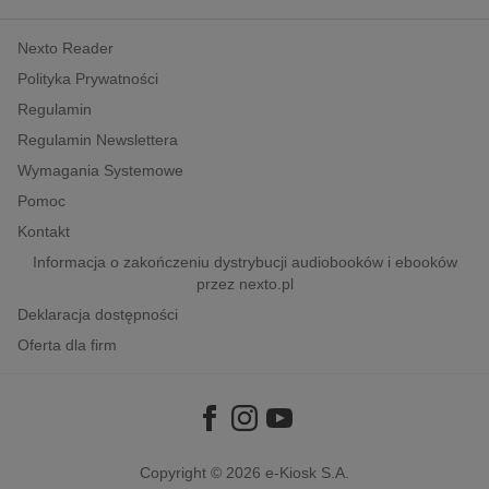
kobiece, lifestyle, kultura
Nexto Reader
polityka, społeczno-informacyjne
Polityka Prywatności
psychologiczne
Regulamin
inne
Regulamin Newslettera
popularno-naukowe
Wymagania Systemowe
historia
Pomoc
zdrowie
Kontakt
religie
Informacja o zakończeniu dystrybucji audiobooków i ebooków
przez nexto.pl
Deklaracja dostępności
Oferta dla firm
Copyright © 2026
e-Kiosk S.A.